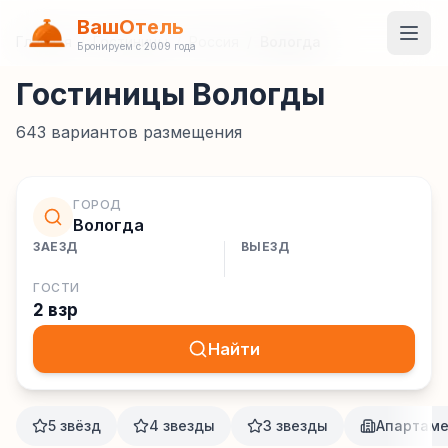
ВашОтель
Главная
/
Гостиницы
/
Россия
/
Вологда
Бронируем с 2009 года
Гостиницы Вологды
643
вариантов размещения
ГОРОД
Вологда
ЗАЕЗД
ВЫЕЗД
ГОСТИ
2 взр
Найти
5 звёзд
4 звезды
3 звезды
Апартам