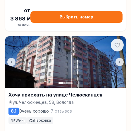
от
Выбрать номер
3 868
₽
за ночь
Хочу приехать на улице Челюскинцев
ул. Челюскинцев, 58, Вологда
8.1
Очень хорошо
·
7
отзывов
Wi-Fi
Парковка