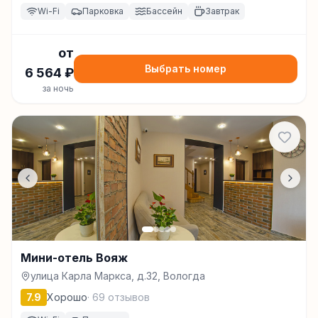
Wi-Fi
Парковка
Бассейн
Завтрак
от
Выбрать номер
6 564
₽
за ночь
Мини-отель Вояж
улица Карла Маркса, д.32, Вологда
7.9
Хорошо
·
69
отзывов