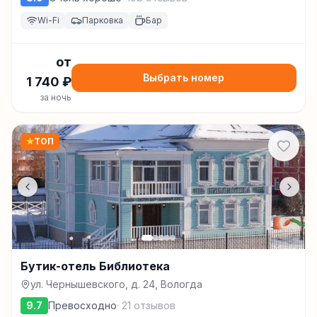
Wi-Fi
Парковка
Бар
от
Выбрать номер
1 740
₽
за ночь
★
ТОП
Бутик-отель Библиотека
ул. Чернышевского, д. 24, Вологда
9.7
Превосходно
·
21
отзывов