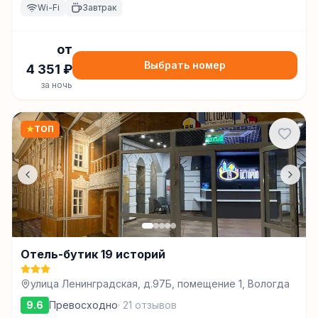
Wi-Fi
Завтрак
от
Выбрать номер
4 351
₽
за ночь
★
ТОП
Отель-бутик 19 историй
улица Ленинградская, д.97Б, помещение 1, Вологда
9.6
Превосходно
·
21
отзывов