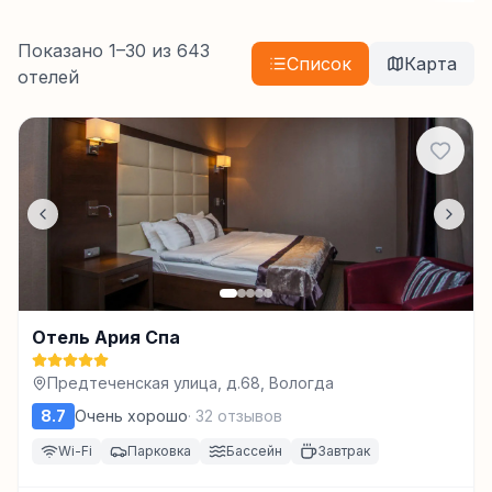
Показано
1
–
30
из
643
Список
Карта
отелей
Отель Ария Спа
Предтеченская улица, д.68, Вологда
8.7
Очень хорошо
·
32
отзывов
Wi-Fi
Парковка
Бассейн
Завтрак