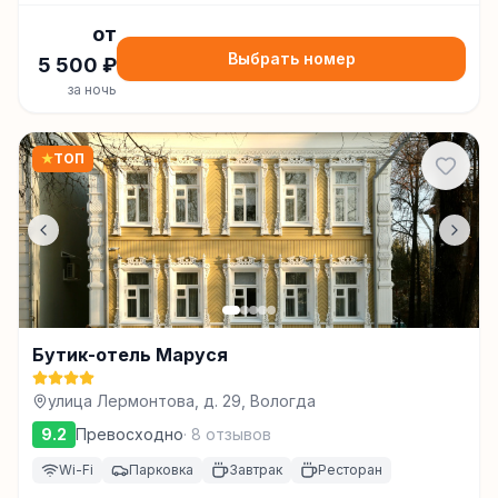
от
Выбрать номер
5 500
₽
за ночь
★
ТОП
Бутик-отель Маруся
улица Лермонтова, д. 29, Вологда
9.2
Превосходно
·
8
отзывов
Wi-Fi
Парковка
Завтрак
Ресторан