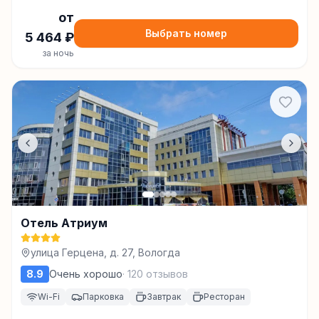
от
Выбрать номер
5 464
₽
за ночь
Отель Атриум
улица Герцена, д. 27, Вологда
8.9
Очень хорошо
·
120
отзывов
Wi-Fi
Парковка
Завтрак
Ресторан