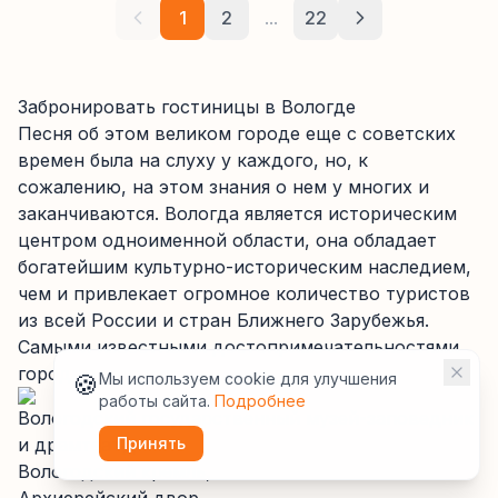
1
2
...
22
Забронировать гостиницы в Вологде
Песня об этом великом городе еще с советских
времен была на слуху у каждого, но, к
сожалению, на этом знания о нем у многих и
заканчиваются. Вологда является историческим
центром одноименной области, она обладает
богатейшим культурно-историческим наследием,
чем и привлекает огромное количество туристов
из всей России и стран Ближнего Зарубежья.
Самыми известными достопримечательностями
города являются:
🍪
Мы используем cookie для улучшения
работы сайта.
Подробнее
Вологодский государственный музей-заповедник
и драмтеатр,
Принять
Вологодский кремль,