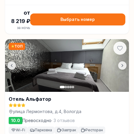
от
Выбрать номер
8 219
₽
за ночь
★
ТОП
Отель Альфатор
улица Лермонтова, д.4, Вологда
10.0
Превосходно
·
3
отзывов
Wi-Fi
Парковка
Завтрак
Ресторан