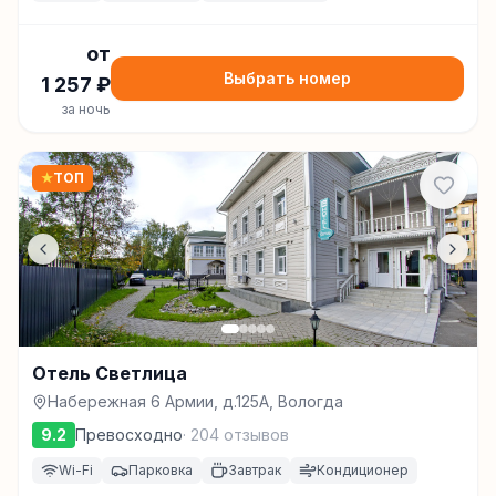
от
Выбрать номер
1 257
₽
за ночь
★
ТОП
Отель Светлица
Набережная 6 Армии, д.125А, Вологда
9.2
Превосходно
·
204
отзывов
Wi-Fi
Парковка
Завтрак
Кондиционер