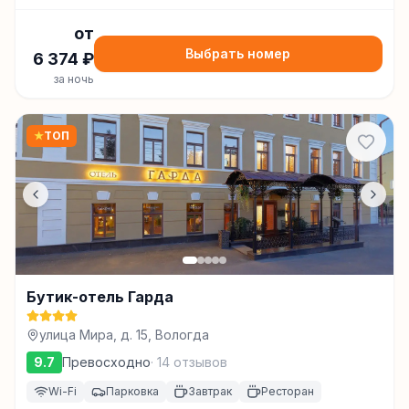
от
Выбрать номер
6 374
₽
за ночь
★
ТОП
Бутик-отель Гарда
улица Мира, д. 15, Вологда
9.7
Превосходно
·
14
отзывов
Wi-Fi
Парковка
Завтрак
Ресторан