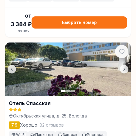
от
Выбрать номер
3 384
₽
за ночь
Отель Спасская
Октябрьская улица, д. 25, Вологда
7.9
Хорошо
·
82
отзывов
Wi-Fi
Парковка
Завтрак
Ресторан