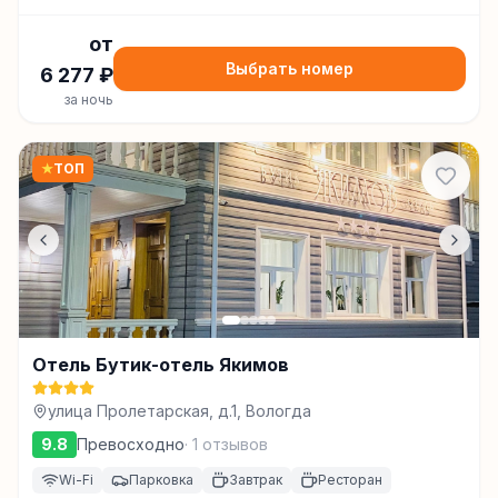
от
Выбрать номер
6 277
₽
за ночь
★
ТОП
Отель Бутик-отель Якимов
улица Пролетарская, д.1, Вологда
9.8
Превосходно
·
1
отзывов
Wi-Fi
Парковка
Завтрак
Ресторан