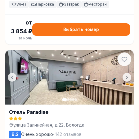
Wi-Fi
Парковка
Завтрак
Ресторан
от
Выбрать номер
3 854
₽
за ночь
Отель Paradise
улица Залинейная, д.22, Вологда
8.2
Очень хорошо
·
142
отзывов