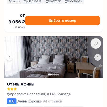
Wi-Fi
Парковка
Завтрак
Ресторан
от
Выбрать номер
3 056
₽
за ночь
Отель Афины
проспект Советский, д.132, Вологда
8.8
Очень хорошо
·
94
отзывов