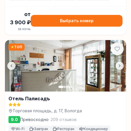
от
Выбрать номер
3 900
₽
за ночь
★
ТОП
Отель Палисадъ
Торговая площадь, д. 17, Вологда
9.0
Превосходно
·
209
отзывов
Wi-Fi
Завтрак
Ресторан
Кондиционер