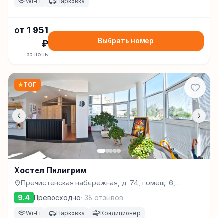
Wi-Fi
Парковка
от
1 951
Выбрать номер
₽
за ночь
★
ТОП
Хостел Пилигрим
Пречистенская набережная, д. 74, помещ. 6,
Вологда
9.4
Превосходно
·
38
отзывов
Wi-Fi
Парковка
Кондиционер