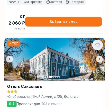
Wi-Fi
Парковка
Завтрак
Ресторан
от
Выбрать номер
2 868
₽
за ночь
★
ТОП
Отель Саквояжъ
набережная 6-ой Армии, д.125, Вологда
9.7
Превосходно
·
103
отзывов