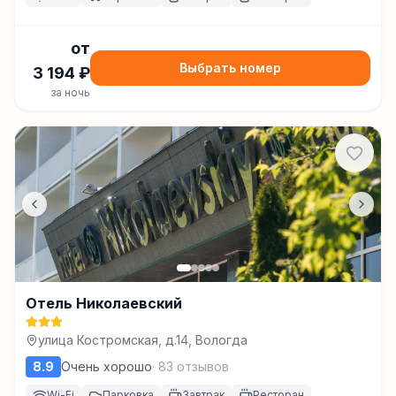
от
Выбрать номер
3 194
₽
за ночь
Отель Николаевский
улица Костромская, д.14, Вологда
8.9
Очень хорошо
·
83
отзывов
Wi-Fi
Парковка
Завтрак
Ресторан