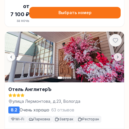
от
Выбрать номер
7 100
₽
за ночь
Отель АнглитерЪ
улица Лермонтова, д.23, Вологда
8.2
Очень хорошо
·
63
отзывов
Wi-Fi
Парковка
Завтрак
Ресторан