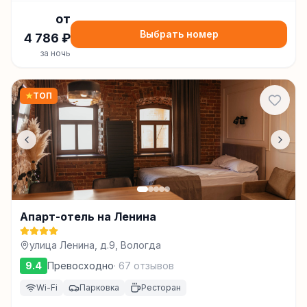
от
Выбрать номер
4 786
₽
за ночь
★
ТОП
Апарт-отель на Ленина
улица Ленина, д.9, Вологда
9.4
Превосходно
·
67
отзывов
Wi-Fi
Парковка
Ресторан