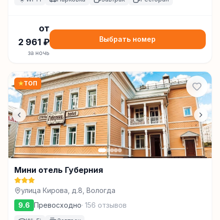
от
Выбрать номер
2 961
₽
за ночь
★
ТОП
Мини отель Губерния
улица Кирова, д.8, Вологда
9.6
Превосходно
·
156
отзывов