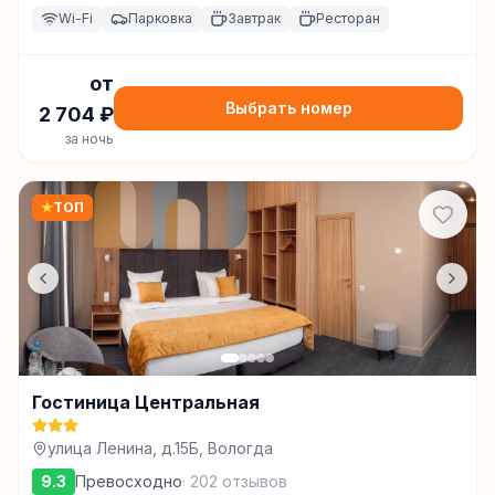
Wi-Fi
Парковка
Завтрак
Ресторан
от
Выбрать номер
2 704
₽
за ночь
★
ТОП
Гостиница Центральная
улица Ленина, д.15Б, Вологда
9.3
Превосходно
·
202
отзывов