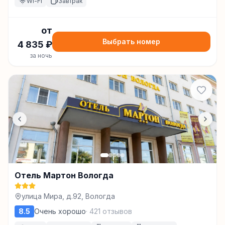
Wi-Fi
Завтрак
от
Выбрать номер
4 835
₽
за ночь
Отель Мартон Вологда
улица Мира, д.92, Вологда
8.5
Очень хорошо
·
421
отзывов