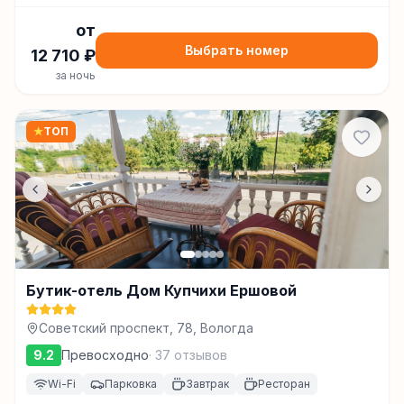
от
Выбрать номер
12 710
₽
за ночь
★
ТОП
Бутик-отель Дом Купчихи Ершовой
Советский проспект, 78, Вологда
9.2
Превосходно
·
37
отзывов
Wi-Fi
Парковка
Завтрак
Ресторан