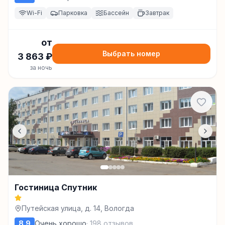
Wi-Fi
Парковка
Бассейн
Завтрак
от
Выбрать номер
3 863
₽
за ночь
Гостиница Спутник
Путейская улица, д. 14, Вологда
8.9
Очень хорошо
·
198
отзывов