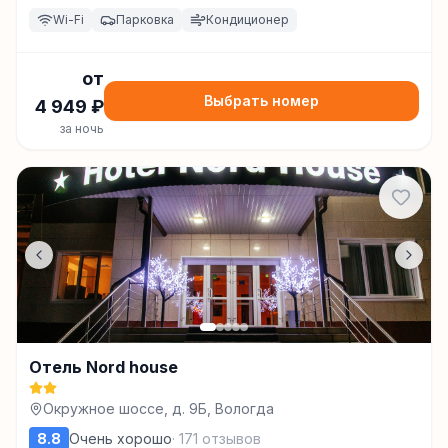
Wi-Fi
Парковка
Кондиционер
от
Выбрать номер
4 949
₽
за ночь
Отель Nord house
Окружное шоссе, д. 9Б, Вологда
8.8
Очень хорошо
·
171
отзывов