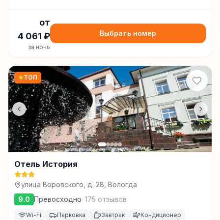
от
Выбрать номер
4 061
₽
за ночь
★
ТОП
Отель История
улица Воровского, д. 28, Вологда
9.0
Превосходно
·
175
отзывов
Wi-Fi
Парковка
Завтрак
Кондиционер