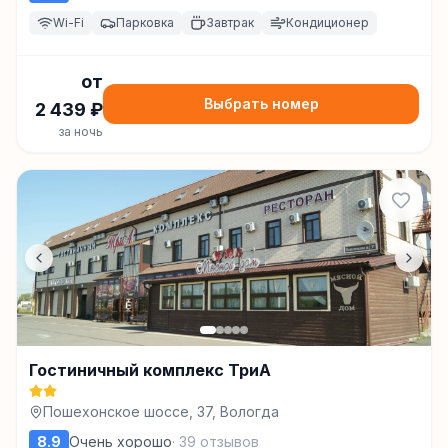
Wi-Fi
Парковка
Завтрак
Кондиционер
от
Выбрать номер
2 439
₽
за ночь
Гостиничный комплекс ТриА
Пошехонское шоссе, 37, Вологда
8.9
Очень хорошо
·
39
отзывов