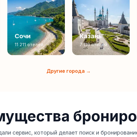
Сочи
Казань
11 211
отелей
7 119
отелей
Другие города →
мущества брониро
али сервис, который делает поиск и бронировани