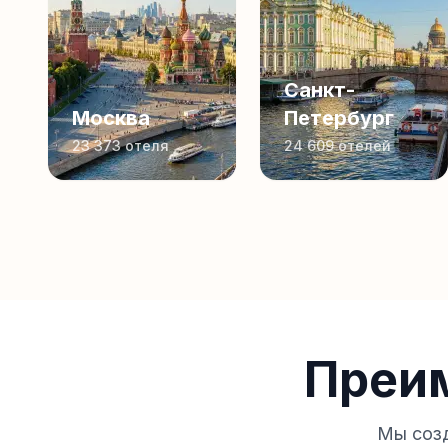
Санкт-
Москва
Петербург
23 373
отеля
24 609
отелей
Преи
Мы созд