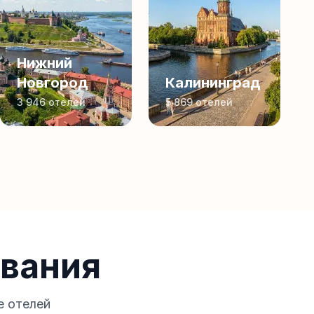
Нижний
Новгород
Калининград
3 946
отелей
5 869
отелей
вания
е отелей