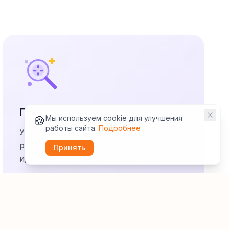
Помощь в поиске вариантов
🍪
Мы используем cookie для улучшения
работы сайта.
Подробнее
Умные фильтры и персональные
рекомендации помогут найти
Принять
идеальный вариант