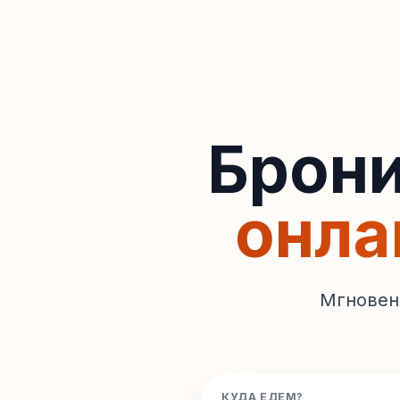
Брони
онла
Мгновен
КУДА ЕДЕМ?