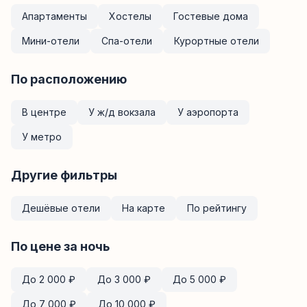
Апартаменты
Хостелы
Гостевые дома
Мини-отели
Спа-отели
Курортные отели
По расположению
В центре
У ж/д вокзала
У аэропорта
У метро
Другие фильтры
Дешёвые отели
На карте
По рейтингу
По цене за ночь
До
2 000
₽
До
3 000
₽
До
5 000
₽
До
7 000
₽
До
10 000
₽