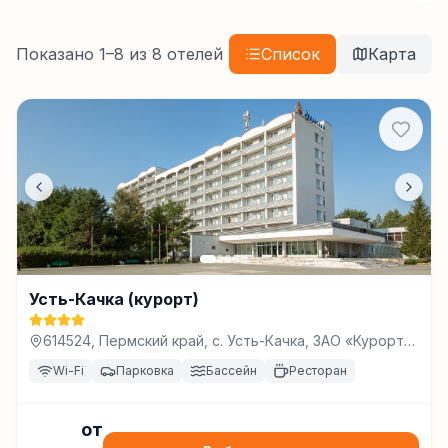
Показано
1
–
8
из
8
отелей
Список
Карта
Усть-Качка (курорт)
614524, Пермский край, с. Усть-Качка, ЗАО «Курорт
Усть-Качка»., Усть-Качка, Усть-Качка
Wi-Fi
Парковка
Бассейн
Ресторан
от