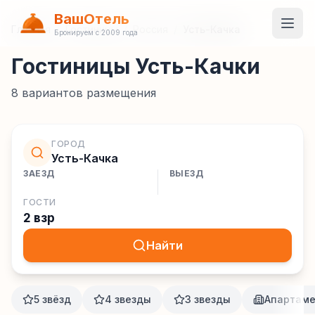
ВашОтель
Главная
/
Гостиницы
/
Россия
/
Усть-Качка
Бронируем с 2009 года
Гостиницы Усть-Качки
8
вариантов размещения
ГОРОД
Усть-Качка
ЗАЕЗД
ВЫЕЗД
ГОСТИ
2 взр
Найти
5 звёзд
4 звезды
3 звезды
Апартам