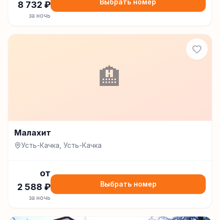
Выбрать номер
8 732
₽
за ночь
🏨
Малахит
Усть-Качка, Усть-Качка
от
Выбрать номер
2 588
₽
за ночь