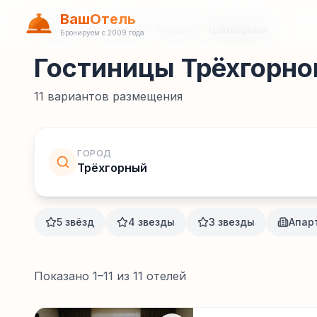
ВашОтель
Главная
/
Гостиницы
/
Россия
/
Трёхгорный
Бронируем с 2009 года
Гостиницы Трёхгорно
11
вариантов размещения
ГОРОД
Трёхгорный
5 звёзд
4 звезды
3 звезды
Апар
Показано
1
–
11
из
11
отелей