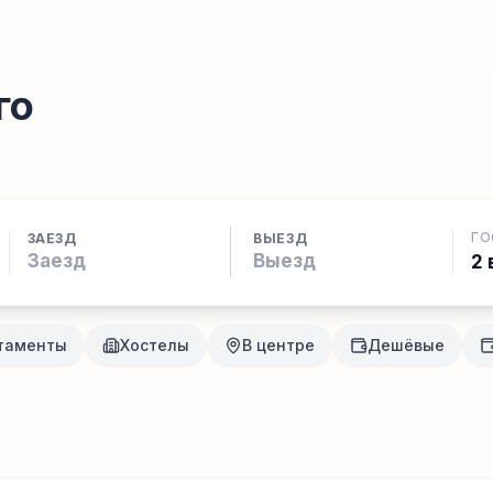
го
ГО
ЗАЕЗД
ВЫЕЗД
2 
таменты
Хостелы
В центре
Дешёвые