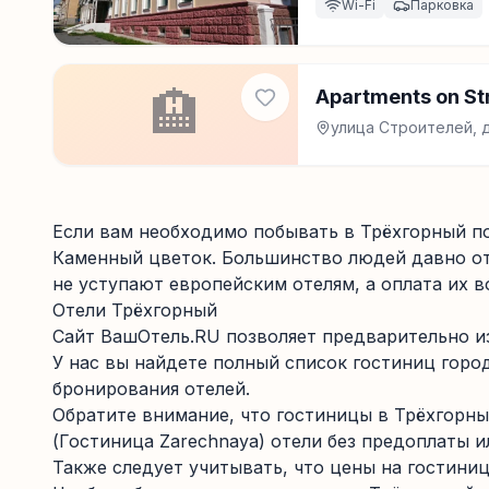
Wi-Fi
Парковка
🏨
Apartments on Str
улица Строителей, д
Если вам необходимо побывать в Трёхгорный по
Каменный цветок. Большинство людей давно от
не уступают европейским отелям, а оплата их 
Отели Трёхгорный
Сайт ВашОтель.RU позволяет предварительно из
У нас вы найдете полный список гостиниц горо
бронирования отелей.
Обратите внимание, что гостиницы в Трёхгорн
(Гостиница Zarechnaya) отели без предоплаты и
Также следует учитывать, что цены на гостиниц