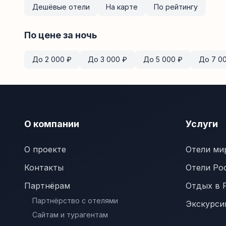
Дешёвые отели
На карте
По рейтингу
По цене за ночь
До
2 000
₽
До
3 000
₽
До
5 000
₽
До
7 0
О компании
Услуги
О проекте
Отели ми
Контакты
Отели Ро
Партнёрам
Отдых в 
Партнёрство с отелями
Экскурси
Сайтам и турагентам