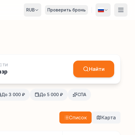
RUB
Проверить бронь
СТИ
Найти
взр
До 3 000 ₽
До 5 000 ₽
СПА
Список
Карта