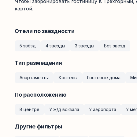
Чтобы забронировать гостиницу в Трёхгорный,
картой.
Отели по звёздности
5 звёзд
4 звезды
3 звезды
Без звёзд
Тип размещения
Апартаменты
Хостелы
Гостевые дома
Ми
По расположению
В центре
У ж/д вокзала
У аэропорта
У ме
Другие фильтры