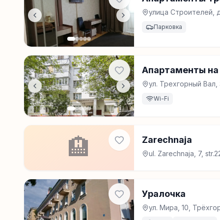
улица Строителей, д
Парковка
Апартаменты на 
ул. Трехгорный Вал,
Wi-Fi
🏨
Zarechnaja
ul. Zarechnaja, 7, str
Уралочка
ул. Мира, 10, Трёхго