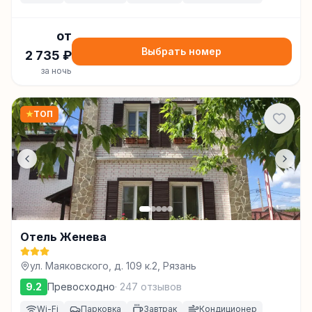
от
Выбрать номер
2 735
₽
за ночь
★
ТОП
Отель Женева
ул. Маяковского, д. 109 к.2, Рязань
9.2
Превосходно
·
247
отзывов
Wi-Fi
Парковка
Завтрак
Кондиционер