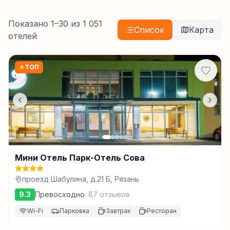
Показано
1
–
30
из
1 051
Список
Карта
отелей
★
ТОП
Мини Отель Парк-Отель Сова
проезд Шабулина, д.21 Б, Рязань
9.3
Превосходно
·
87
отзывов
Wi-Fi
Парковка
Завтрак
Ресторан