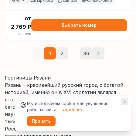
Wi-Fi
Парковка
Завтрак
Кондиционер
от
Выбрать номер
2 769
₽
за ночь
1
2
...
36
Гостиницы Рязани
Рязань – красивейший русский город с богатой
историей, именно он в XVI столетии являлся
столицей Рязанского княжества. Ну а на
🍪
Мы используем cookie для улучшения
сегодняшний день это крупный промышленный,
работы сайта.
Подробнее
научный и военный центр, который привлекает
тысячи туристов из самых отдаленных уголков
Принять
России и стран Ближнего зарубежья. Гостей