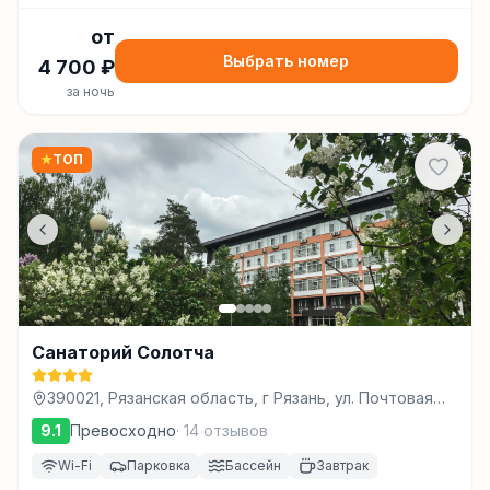
от
Выбрать номер
4 700
₽
за ночь
★
ТОП
Санаторий Солотча
390021, Рязанская область, г Рязань, ул. Почтовая
(поселок Солотча), д. 4, Литер А, Б, В, Рязань
9.1
Превосходно
·
14
отзывов
Wi-Fi
Парковка
Бассейн
Завтрак