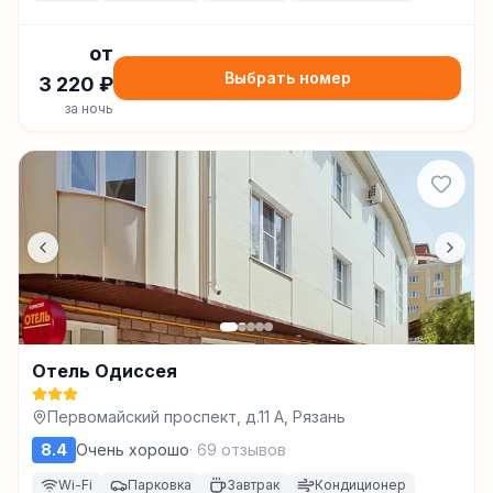
от
Выбрать номер
3 220
₽
за ночь
Отель Одиссея
Первомайский проспект, д.11 А, Рязань
8.4
Очень хорошо
·
69
отзывов
Wi-Fi
Парковка
Завтрак
Кондиционер