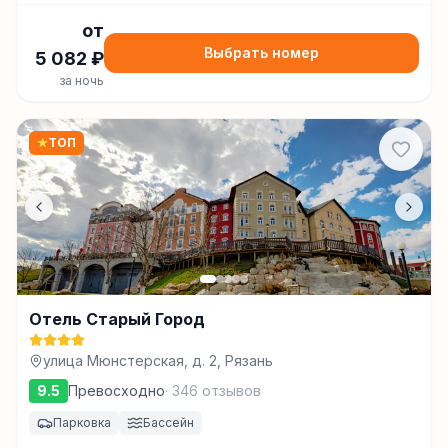
от
Выбрать номер
5 082
₽
за ночь
★
ТОП
Отель Старый Город
улица Мюнстерская, д. 2, Рязань
9.5
Превосходно
·
346
отзывов
Парковка
Бассейн