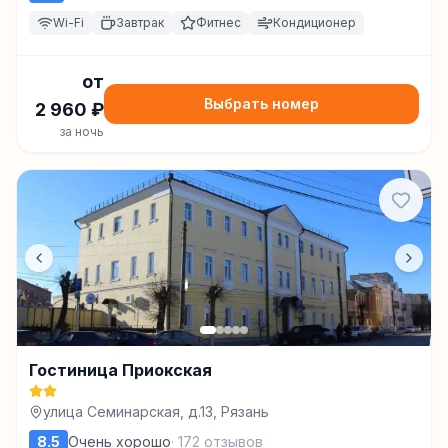
Wi-Fi
Завтрак
Фитнес
Кондиционер
от
Выбрать номер
2 960
₽
за ночь
Гостиница Приокская
улица Семинарская, д.13, Рязань
8.5
Очень хорошо
·
172
отзывов