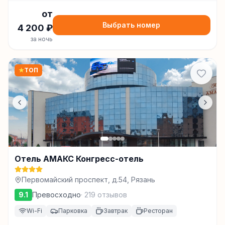
от
Выбрать номер
4 200
₽
за ночь
★
ТОП
Отель АМАКС Конгресс-отель
Первомайский проспект, д.54, Рязань
9.1
Превосходно
·
219
отзывов
Wi-Fi
Парковка
Завтрак
Ресторан