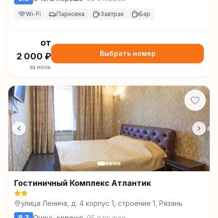
Wi-Fi
Парковка
Завтрак
Бар
от
Выбрать номер
2 000
₽
за ночь
Гостиничный Комплекс Атлантик
улица Ленина, д. 4 корпус 1, строение 1, Рязань
8.3
Очень хорошо
·
95
отзывов