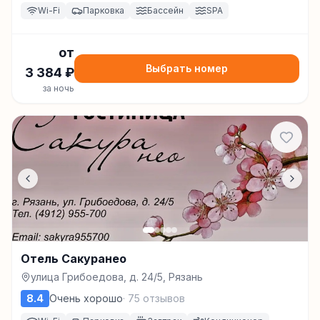
Wi-Fi
Парковка
Бассейн
SPA
от
Выбрать номер
3 384
₽
за ночь
Отель Сакуранео
улица Грибоедова, д. 24/5, Рязань
8.4
Очень хорошо
·
75
отзывов