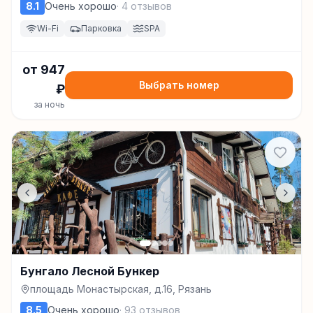
8.1
Очень хорошо
·
4
отзывов
Wi-Fi
Парковка
SPA
от
947
Выбрать номер
₽
за ночь
Бунгало Лесной Бункер
площадь Монастырская, д.16, Рязань
8.5
Очень хорошо
·
93
отзывов