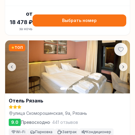
от
Выбрать номер
18 478
₽
за ночь
★
ТОП
Отель Рязань
улица Скоморошинская, 9а, Рязань
9.0
Превосходно
·
441
отзывов
Wi-Fi
Парковка
Завтрак
Кондиционер