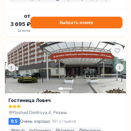
от
Выбрать номер
3 695
₽
за ночь
Гостиница Ловеч
Ploshad Dimitrova,4, Рязань
8.5
Очень хорошо
·
181
отзывов
Wi-Fi
Парковка
Завтрак
Ресторан