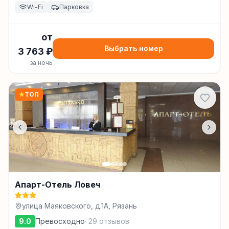
Wi-Fi
Парковка
от
Выбрать номер
3 763
₽
за ночь
★
ТОП
Апарт-Отель Ловеч
улица Маяковского, д.1А, Рязань
9.0
Превосходно
·
29
отзывов