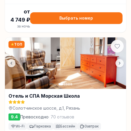
от
Выбрать номер
4 749
₽
за ночь
★
ТОП
Отель и СПА Морская Школа
Солотчинское шоссе, д.1, Рязань
9.4
Превосходно
·
70
отзывов
Wi-Fi
Парковка
Бассейн
Завтрак