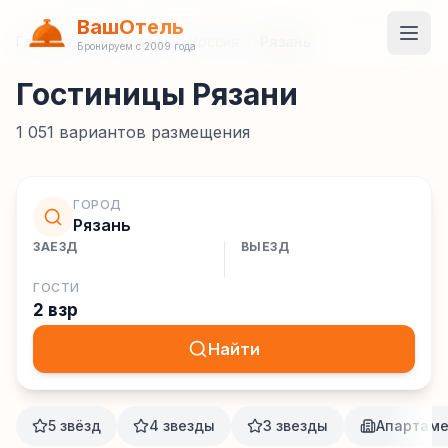
ВашОтель
Главная
/
Гостиницы
/
Россия
/
Рязань
Бронируем с 2009 года
Гостиницы Рязани
1 051
вариантов размещения
ГОРОД
Рязань
ЗАЕЗД
ВЫЕЗД
ГОСТИ
2 взр
Найти
5 звёзд
4 звезды
3 звезды
Апартам