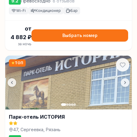
9.2
Превосходно
·
8
отзывов
зд. 4, Рязань
Wi-Fi
Кондиционер
Бар
от
Выбрать номер
4 882
₽
за ночь
★
ТОП
Парк-отель ИСТОРИЯ
47, Сергеевка, Рязань