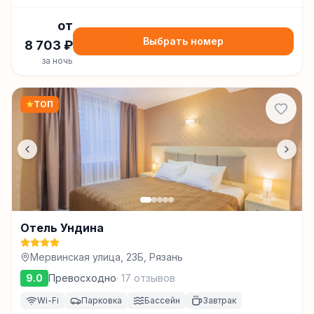
от
Выбрать номер
8 703
₽
за ночь
★
ТОП
Отель Ундина
Мервинская улица, 23Б, Рязань
9.0
Превосходно
·
17
отзывов
Wi-Fi
Парковка
Бассейн
Завтрак