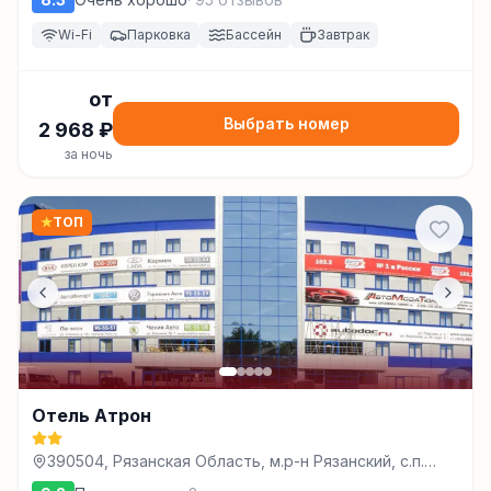
Wi-Fi
Парковка
Бассейн
Завтрак
от
Выбрать номер
2 968
₽
за ночь
★
ТОП
Отель Атрон
390504, Рязанская Область, м.р-н Рязанский, с.п.
Семеновское, д Секиотово, тер. Автодром Атрон,