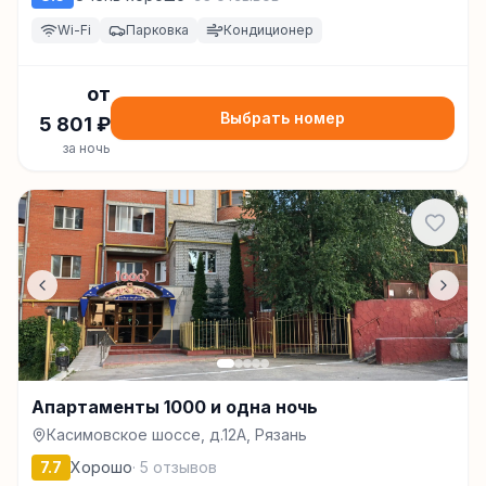
Wi-Fi
Парковка
Кондиционер
от
Выбрать номер
5 801
₽
за ночь
Апартаменты 1000 и одна ночь
Касимовское шоссе, д.12А, Рязань
7.7
Хорошо
·
5
отзывов