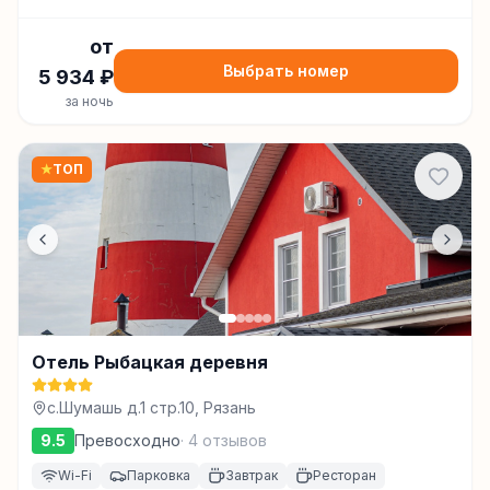
от
Выбрать номер
5 934
₽
за ночь
★
ТОП
Отель Рыбацкая деревня
с.Шумашь д.1 стр.10, Рязань
9.5
Превосходно
·
4
отзывов
Wi-Fi
Парковка
Завтрак
Ресторан