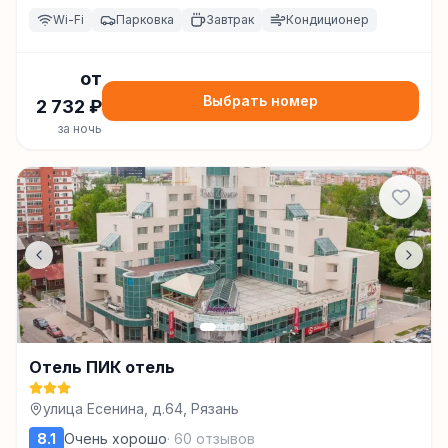
Wi-Fi
Парковка
Завтрак
Кондиционер
от
Выбрать номер
2 732
₽
за ночь
Отель ПИК отель
улица Есенина, д.64, Рязань
8.1
Очень хорошо
·
60
отзывов