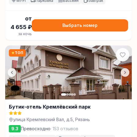
Wi-Fi
Парковка
Бассейн
Завтрак
от
Выбрать номер
4 655
₽
за ночь
★
ТОП
Бутик-отель Кремлёвский парк
улица Кремлевский Вал, д.5, Рязань
9.3
Превосходно
·
153
отзывов