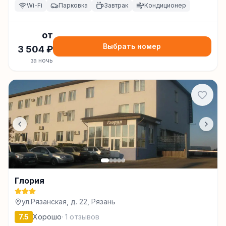
Wi-Fi
Парковка
Завтрак
Кондиционер
от
Выбрать номер
3 504
₽
за ночь
Глория
ул.Рязанская, д. 22, Рязань
7.5
Хорошо
·
1
отзывов