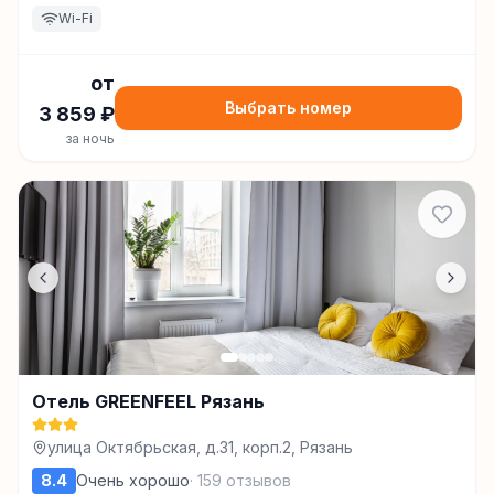
Wi-Fi
от
Выбрать номер
3 859
₽
за ночь
Отель GREENFEEL Рязань
улица Октябрьская, д.31, корп.2, Рязань
8.4
Очень хорошо
·
159
отзывов