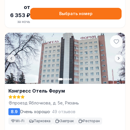
от
Выбрать номер
6 353
₽
за ночь
Конгресс Отель Форум
проезд Яблочкова, д. 5е, Рязань
8.9
Очень хорошо
·
49
отзывов
Wi-Fi
Парковка
Завтрак
Ресторан