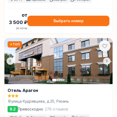
от
Выбрать номер
3 500
₽
за ночь
★
ТОП
Отель Арагон
улица Кудрявцева, д.25, Рязань
9.2
Превосходно
·
276
отзывов