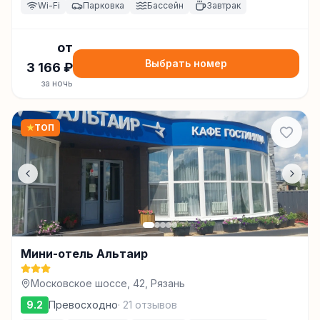
Wi-Fi
Парковка
Бассейн
Завтрак
от
Выбрать номер
3 166
₽
за ночь
★
ТОП
Мини-отель Альтаир
Московское шоссе, 42, Рязань
9.2
Превосходно
·
21
отзывов