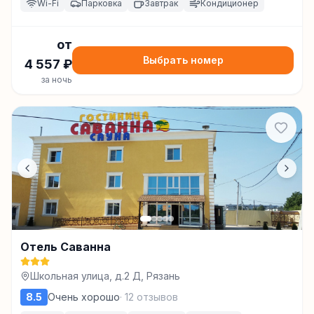
Wi-Fi
Парковка
Завтрак
Кондиционер
от
Выбрать номер
4 557
₽
за ночь
Отель Саванна
Школьная улица, д.2 Д, Рязань
8.5
Очень хорошо
·
12
отзывов