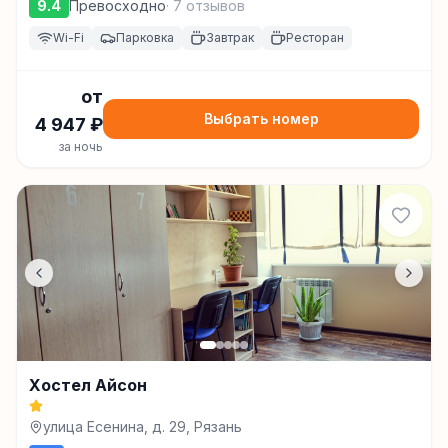
9.4
Превосходно
·
7
отзывов
Wi-Fi
Парковка
Завтрак
Ресторан
от
Выбрать номер
4 947
₽
за ночь
Хостел Айсон
улица Есенина, д. 29, Рязань