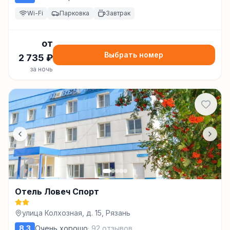
Wi-Fi
Парковка
Завтрак
от
Выбрать номер
2 735
₽
за ночь
Отель Ловеч Спорт
улица Колхозная, д. 15, Рязань
8.3
Очень хорошо
·
92
отзывов