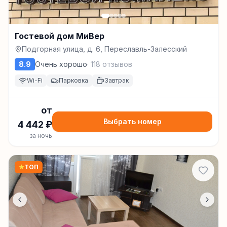
Гостевой дом МиВер
Подгорная улица, д. 6, Переславль-Залесский
8.9
Очень хорошо
·
118
отзывов
Wi-Fi
Парковка
Завтрак
от
Выбрать номер
4 442
₽
за ночь
★
ТОП