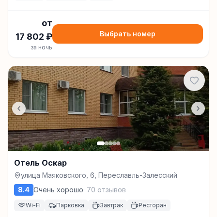
от
Выбрать номер
17 802
₽
за ночь
Отель Оскар
улица Маяковского, 6, Переславль-Залесский
8.4
Очень хорошо
·
70
отзывов
Wi-Fi
Парковка
Завтрак
Ресторан