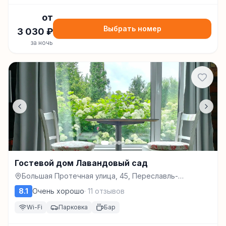
от
Выбрать номер
3 030
₽
за ночь
Гостевой дом Лавандовый сад
Большая Протечная улица, 45, Переславль-
Залесский
8.1
Очень хорошо
·
11
отзывов
Wi-Fi
Парковка
Бар