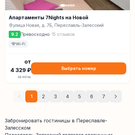
Апартаменты 7Nights на Новой
улица Новая, д. 7Б, Переславль-Залесский
9.2
Превосходно
·
15
отзывов
Wi-Fi
от
Выбрать номер
4 329
₽
за ночь
1
2
3
4
5
6
7
Забронировать гостиницы в Переславле-
Залесском