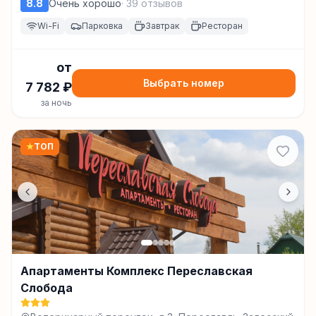
8.8
Очень хорошо
·
39
отзывов
Wi-Fi
Парковка
Завтрак
Ресторан
от
Выбрать номер
7 782
₽
за ночь
★
ТОП
Апартаменты Комплекс Переславская
Слобода