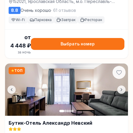
152021, Ярославская Область, м.о. Переславль-
Залесский, д Веслево, ул Верхняя Плещеевская, д.
8.8
Очень хорошо
·
61
отзывов
6, Переславль-Залесский
Wi-Fi
Парковка
Завтрак
Ресторан
от
Выбрать номер
4 448
₽
за ночь
★
ТОП
Бутик-Отель Александр Невский