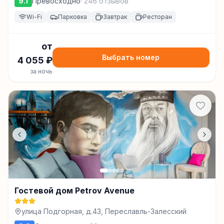
9.1
Превосходно
·
246
отзывов
Wi-Fi
Парковка
Завтрак
Ресторан
от
Выбрать номер
4 055
₽
за ночь
Гостевой дом Petrov Avenue
улица Подгорная, д.43, Переславль-Залесский