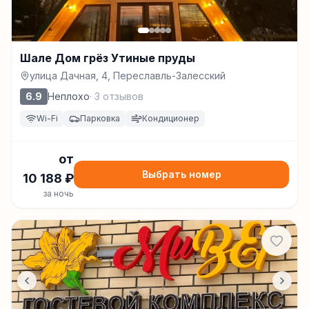
Шале Дом грёз Утиные пруды
улица Дачная, 4, Переславль-Залесский
6.9
Неплохо
·
3
отзывов
Wi-Fi
Парковка
Кондиционер
от
Выбрать номер
10 188
₽
за ночь