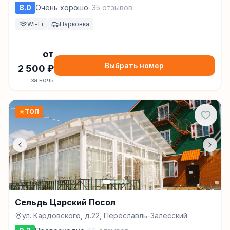
Залесский
8.0
Очень хорошо
·
35
отзывов
Wi-Fi
Парковка
от
Выбрать номер
2 500
₽
за ночь
★
ТОП
Сельдь Царский Посол
ул. Кардовского, д.22, Переславль-Залесский