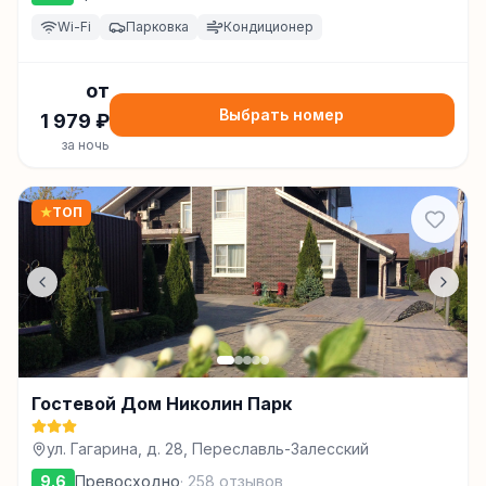
Wi-Fi
Парковка
Кондиционер
от
Выбрать номер
1 979
₽
за ночь
★
ТОП
Гостевой Дом Николин Парк
ул. Гагарина, д. 28, Переславль-Залесский
9.6
Превосходно
·
258
отзывов