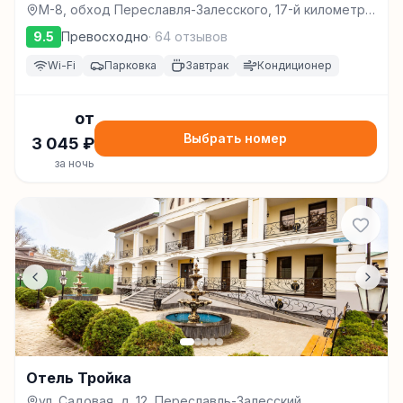
М-8, обход Переславля-Залесского, 17-й километр,
д. 1, Переславль-Залесский
9.5
Превосходно
·
64
отзывов
Wi-Fi
Парковка
Завтрак
Кондиционер
от
Выбрать номер
3 045
₽
за ночь
Отель Тройка
ул. Садовая, д. 12, Переславль-Залесский