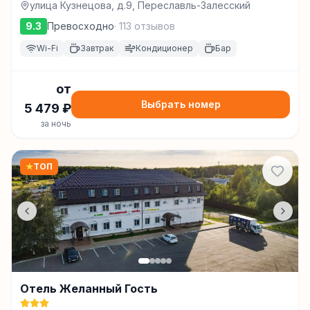
улица Кузнецова, д.9, Переславль-Залесский
9.3
Превосходно
·
113
отзывов
Wi-Fi
Завтрак
Кондиционер
Бар
от
Выбрать номер
5 479
₽
за ночь
★
ТОП
Отель Желанный Гость