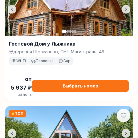
Гостевой Дом у Лыжника
деревня Щелканово, СНТ Магистраль, 49,
Переславль-Залесский
Wi-Fi
Парковка
Бар
от
Выбрать номер
5 937
₽
за ночь
★
ТОП