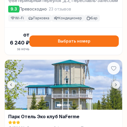
Ветеринарный переулок ,д.3, Переславль-Залесский
9.3
Превосходно
·
23
отзывов
Wi-Fi
Парковка
Кондиционер
Бар
от
Выбрать номер
6 240
₽
за ночь
Парк Отель Эко клуб NaFerme