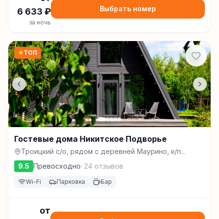
Выбрать номер
6 633
₽
за ночь
★
ТОП
Гостевые дома Никитское Подворье
Троицкий с/о, рядом с деревней Маурино, к/п
Переславские Просторы, улица Волшебная, 16,
9.5
Превосходно
·
24
отзывов
Переславль-Залесский
Wi-Fi
Парковка
Бар
от