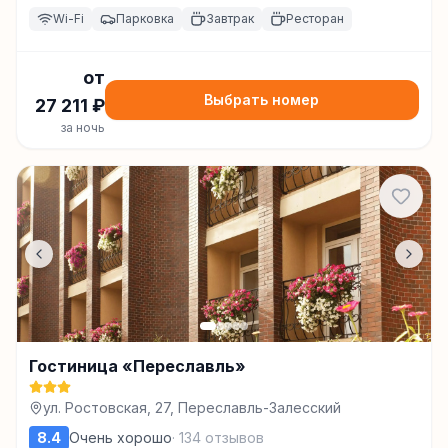
Wi-Fi
Парковка
Завтрак
Ресторан
от
Выбрать номер
27 211
₽
за ночь
Гостиница «Переславль»
ул. Ростовская, 27, Переславль-Залесский
8.4
Очень хорошо
·
134
отзывов