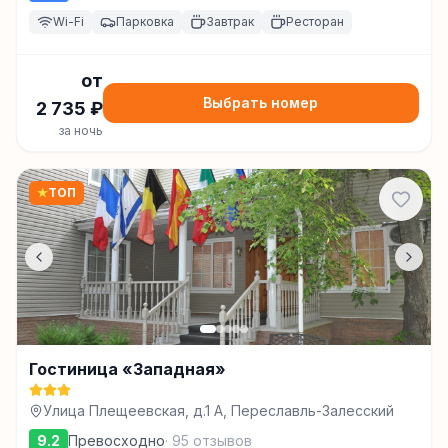
Wi-Fi
Парковка
Завтрак
Ресторан
от
Выбрать номер
2 735
₽
за ночь
★
ТОП
Гостиница «Западная»
Улица Плещеевская, д.1 А, Переславль-Залесский
9.2
Превосходно
·
95
отзывов