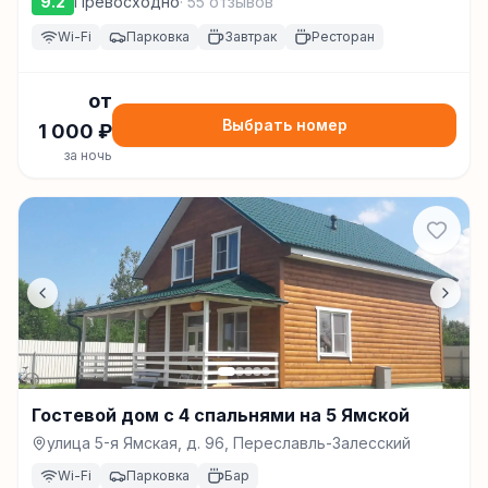
9.2
Превосходно
·
55
отзывов
Wi-Fi
Парковка
Завтрак
Ресторан
от
Выбрать номер
1 000
₽
за ночь
Гостевой дом с 4 спальнями на 5 Ямской
улица 5-я Ямская, д. 96, Переславль-Залесский
Wi-Fi
Парковка
Бар