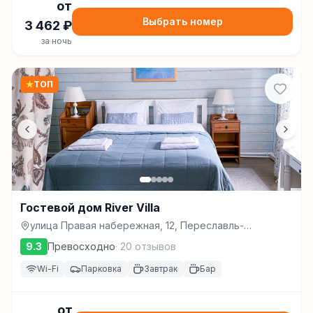
от
Выбрать номер
3 462
₽
за ночь
★
ТОП
Гостевой дом River Villa
улица Правая набережная, 12, Переславль-
Залесский
9.3
Превосходно
·
20
отзывов
Wi-Fi
Парковка
Завтрак
Бар
от