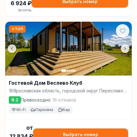
Выбрать номер
6 924
₽
за ночь
★
ТОП
Гостевой Дом Веслево Клуб
Ярославская область, городской округ Переславль-
Залесский, д. Веслево, д.2, Переславль-Залесский
9.2
Превосходно
·
16
отзывов
Wi-Fi
Парковка
Бар
от
Выбрать номер
12 834
₽