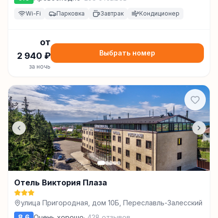
Wi-Fi
Парковка
Завтрак
Кондиционер
от
Выбрать номер
2 940
₽
за ночь
Отель Виктория Плаза
улица Пригородная, дом 10Б, Переславль-Залесский
8.6
Очень хорошо
·
428
отзывов