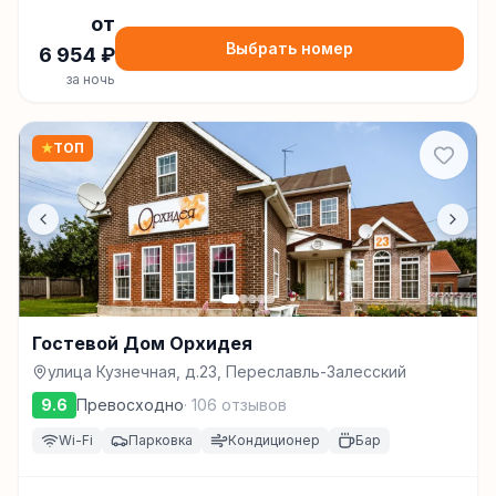
от
Выбрать номер
6 954
₽
за ночь
★
ТОП
Гостевой Дом Орхидея
улица Кузнечная, д.23, Переславль-Залесский
9.6
Превосходно
·
106
отзывов
Wi-Fi
Парковка
Кондиционер
Бар