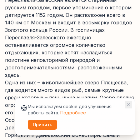
Переславль-Залесский является старинным
русским городом, первое упоминание о котором
датируется 1152 годом. Он расположен всего в
140 км от Москвы и входит в восьмерку городов
Золотого кольца России. В гостиницах
Переславля-Залесского ежегодно
останавливается огромное количество
отдыхающих, которые хотят насладиться
поистине неповторимой природой и
достопримечательностями, расположенными
здесь.
Одна из них – живописнейшее озеро Плещеева,
где водится много видов рыб, самые крупные
среди которых – лещ, щука и налим. Озеро овеяно
огромным количеством легенд и преданий, ну а
🍪
Мы используем cookie для улучшения
его красота не оставит никого равнодушным.
работы сайта.
Подробнее
Особого внимания заслуживают памятники
Принять
древнерусского зодчества, а именно Никитский,
Горицкий и Даниловский монастыри. Самый