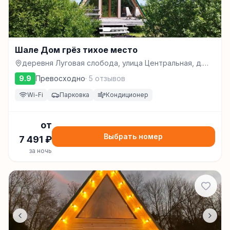
Шале Дом грёз тихое место
деревня Луговая слобода, улица Центральная, д.
34, Переславль-Залесский
9.9
Превосходно
·
5
отзывов
Wi-Fi
Парковка
Кондиционер
от
Выбрать номер
7 491
₽
за ночь