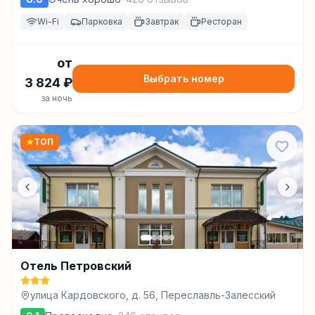
Wi-Fi
Парковка
Завтрак
Ресторан
от
Выбрать номер
3 824
₽
за ночь
★
ТОП
Отель Петровский
улица Кардовского, д. 56, Переславль-Залесский