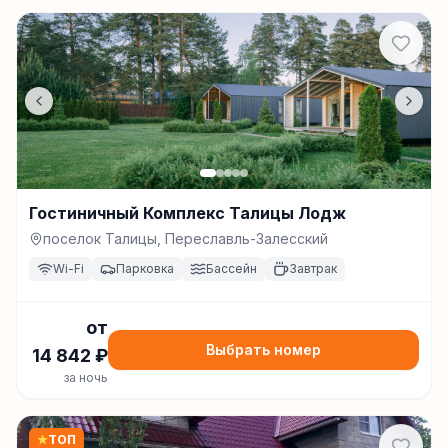
Гостиничный Комплекс Талицы Лодж
поселок Талицы, Переславль-Залесский
Wi-Fi
Парковка
Бассейн
Завтрак
от
Выбрать номер
14 842
₽
за ночь
★
ТОП