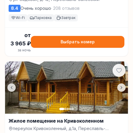
8.4
Очень хорошо
·
208
отзывов
Wi-Fi
Парковка
Завтрак
от
Выбрать номер
3 965
₽
за ночь
Жилое помещение на Кривоколенном
переулок Кривоколенный, д.1а, Переславль-