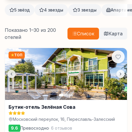
5 звёзд
4 звезды
3 звезды
Апартам
Показано
1
–
30
из
200
Список
Карта
отелей
★
ТОП
Бутик-отель Зелёная Сова
Московский переулок, 16, Переславль-Залесский
9.6
Превосходно
·
6
отзывов