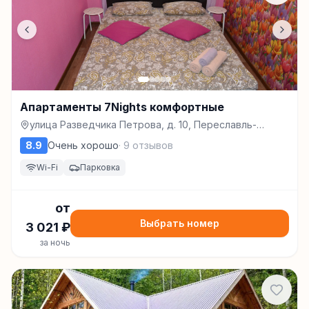
Апартаменты 7Nights комфортные
улица Разведчика Петрова, д. 10, Переславль-
Залесский
8.9
Очень хорошо
·
9
отзывов
Wi-Fi
Парковка
от
Выбрать номер
3 021
₽
за ночь