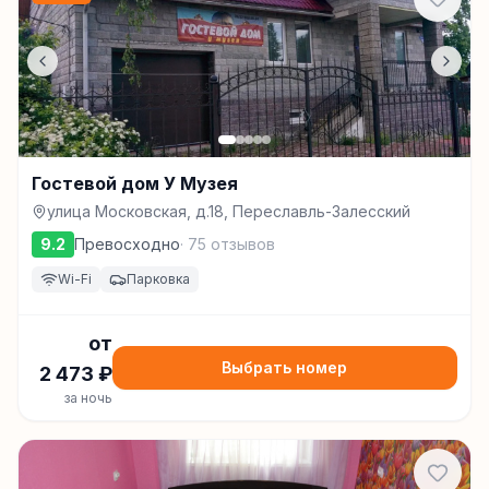
Гостевой дом У Музея
улица Московская, д.18, Переславль-Залесский
9.2
Превосходно
·
75
отзывов
Wi-Fi
Парковка
от
Выбрать номер
2 473
₽
за ночь