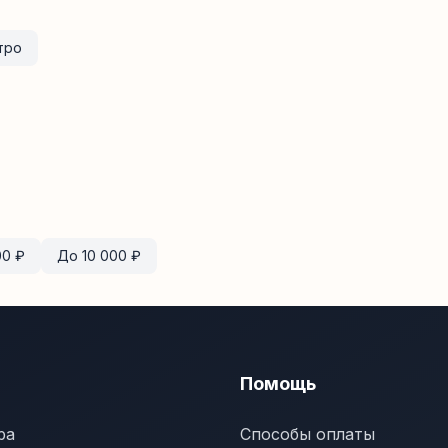
тро
00
₽
До
10 000
₽
Помощь
ра
Способы оплаты