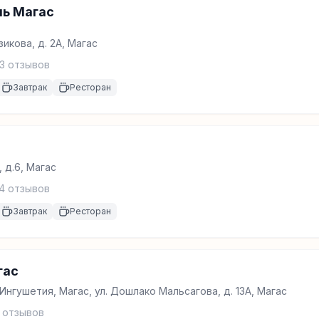
ль Магас
икова, д. 2А, Магас
3
отзывов
Завтрак
Ресторан
 д.6, Магас
4
отзывов
Завтрак
Ресторан
гас
Ингушетия, Магас, ул. Дошлако Мальсагова, д. 13А, Магас
отзывов