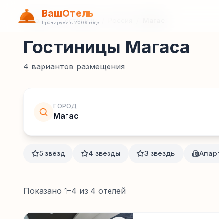
ВашОтель
Главная
/
Гостиницы
/
Россия
/
Магас
Бронируем с 2009 года
Гостиницы Магаса
4
вариантов размещения
ГОРОД
Магас
5 звёзд
4 звезды
3 звезды
Апар
Показано
1
–
4
из
4
отелей