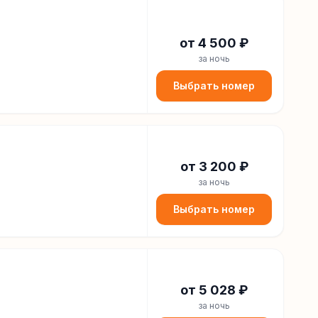
от
4 500
₽
за ночь
Выбрать номер
от
3 200
₽
за ночь
Выбрать номер
от
5 028
₽
за ночь