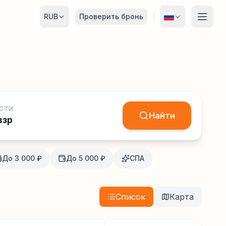
RUB
Проверить бронь
СТИ
Найти
взр
До 3 000 ₽
До 5 000 ₽
СПА
Список
Карта