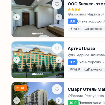
ООО Бизнес-оте
проспект Идриса Зяз
8.6
Очень хорошо
·
3
Wi-Fi
Парковка
Артис Плаза
пр. Идриса Зязикова,
8.2
Очень хорошо
·
2
Wi-Fi
Парковка
★
ТОП
Смарт Отель Ма
Россия, Республика 
10.0
Превосходно
·
3