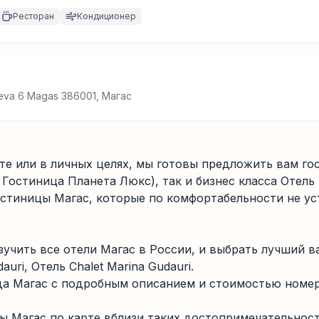
Ресторан
Кондиционер
yeva 6 Magas 386001, Магас
е или в личных целях, мы готовы предложить вам гос
и, Гостиница Планета Люкс), так и бизнес класса Оте
остиницы Магас, которые по комфортабельности не ус
учить все отели Магас в России, и выбрать лучший 
uri, Отель Chalet Marina Gudauri.
да Магас с подробным описанием и стоимостью номера 
 Магас по карте вблизи таких достопримечательност