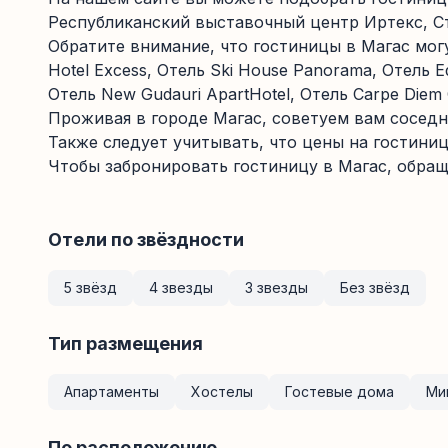
Республиканский выставочный центр Иртекс, Ста
Обратите внимание, что гостиницы в Магас мог
Hotel Excess, Отель Ski House Panorama, Отель E
Отель New Gudauri ApartHotel, Отель Carpe Diem
Проживая в городе Магас, советуем вам соседн
Также следует учитывать, что цены на гостиниц
Чтобы забронировать гостиницу в Магас, обращ
Отели по звёздности
5 звёзд
4 звезды
3 звезды
Без звёзд
Тип размещения
Апартаменты
Хостелы
Гостевые дома
Ми
По расположению