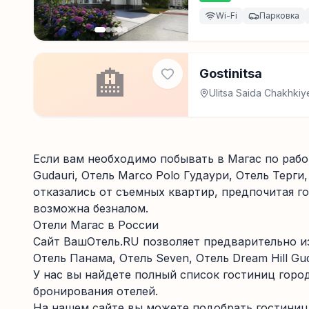
Wi-Fi
Парковка
🏨
Gostinitsa
Ulitsa Saida Chakhki
Если вам необходимо побывать в Магас по работ
Gudauri, Отель Marco Polo Гудаури, Отель Терг
отказались от съемных квартир, предпочитая г
возможна безналом.
Отели Магас в России
Сайт ВашОтель.RU позволяет предварительно из
Отель Панама, Отель Seven, Отель Dream Hill Guda
У нас вы найдете полный список гостиниц горо
бронирования отелей.
На нашем сайте вы можете подобрать гостиницы