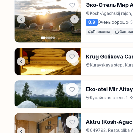
Эко-Отель Мир 
Kosh-Agachskij rajon
8.9
Очень хорошо
·
5
Парковка
Завтра
Krug Golikova C
Kurayskaya step, Kur
Eko-otel Mir Altay
Курайская степь 1, 
Aktru (Kosh-Agac
649792, Respublika Al