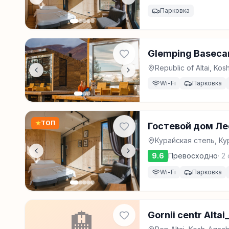
Парковка
Glemping Baseca
Republic of Altai, Ko
Wi-Fi
Парковка
★
ТОП
Гостевой дом Ле
Курайская степь, Ку
9.6
Превосходно
·
2
Wi-Fi
Парковка
🏨
Gornii centr Altai