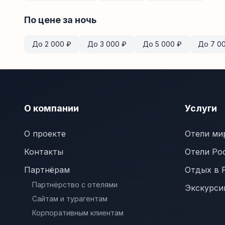
По цене за ночь
До
2 000
₽
До
3 000
₽
До
5 000
₽
До
7 0
О компании
Услуги
О проекте
Отели ми
Контакты
Отели Ро
Партнёрам
Отдых в 
Партнёрство с отелями
Экскурси
Сайтам и турагентам
Корпоративным клиентам