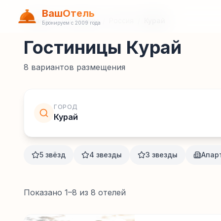
ВашОтель
Главная
/
Гостиницы
/
Россия
/
Курай
Бронируем с 2009 года
Гостиницы Курай
8
вариантов размещения
ГОРОД
Курай
5 звёзд
4 звезды
3 звезды
Апар
Показано
1
–
8
из
8
отелей