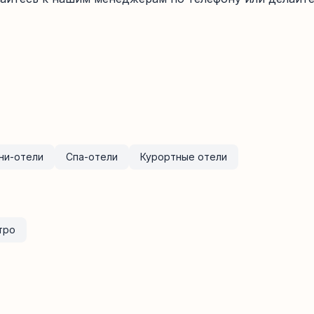
ни-отели
Спа-отели
Курортные отели
тро