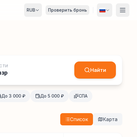
RUB
Проверить бронь
СТИ
Найти
взр
До 3 000 ₽
До 5 000 ₽
СПА
Список
Карта