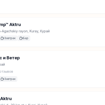
mp™ Aktru
sh-Agachskiy rayon, Kuray, Курай
Завтрак
Бар
с и Ветер
рай
отзывов
Завтрак
_Aktru