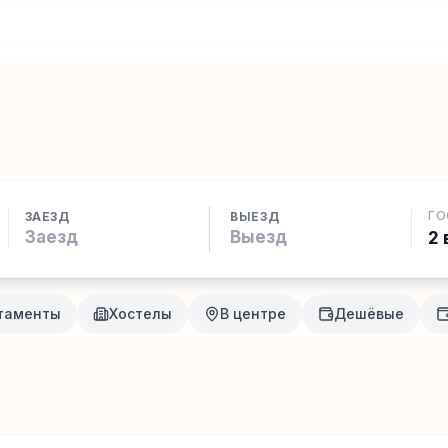
ГО
ЗАЕЗД
ВЫЕЗД
2 
таменты
Хостелы
В центре
Дешёвые