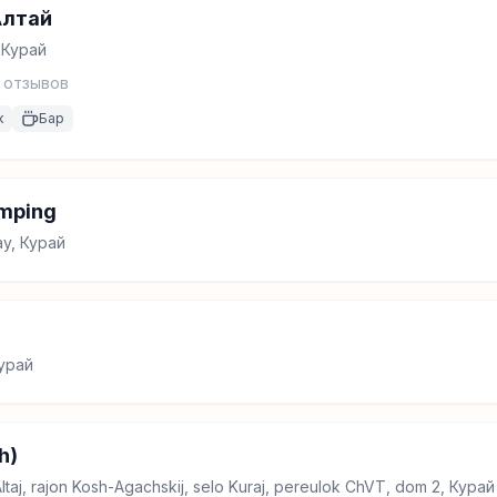
Алтай
, Курай
отзывов
к
Бар
amping
ay, Курай
Курай
h)
taj, rajon Kosh-Agachskij, selo Kuraj, pereulok ChVT, dom 2, Курай