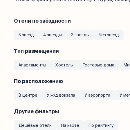
Отели по звёздности
5 звёзд
4 звезды
3 звезды
Без звёзд
Тип размещения
Апартаменты
Хостелы
Гостевые дома
Ми
По расположению
В центре
У ж/д вокзала
У аэропорта
У ме
Другие фильтры
Дешёвые отели
На карте
По рейтингу