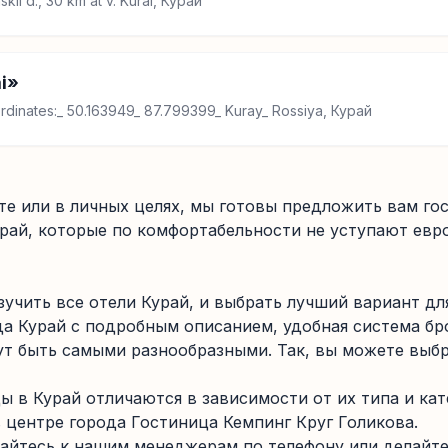
kii d., 30 km at v. Kurai, Курай
ai»
ordinates:_ 50.163949_ 87.799399_ Kuray_ Rossiya, Курай
те или в личных целях, мы готовы предложить вам г
рай, которые по комфортабельности не уступают евр
учить все отели Курай, и выбрать лучший вариант дл
да Курай с подробным описанием, удобная система бр
ут быть самыми разнообразными. Так, вы можете выбр
ы в Курай отличаются в зависимости от их типа и кат
центре города Гостиница Кемпинг Круг Голикова.
айтесь к нашим менеджерам по телефону или делайте