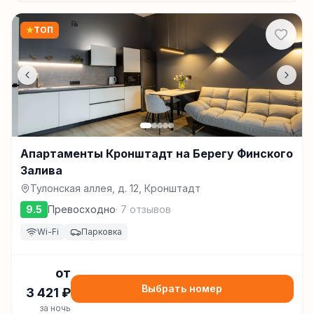
★
ТОП
Апартаменты Кронштадт на Берегу Финского
Залива
Тулонская аллея, д. 12, Кронштадт
9.5
Превосходно
·
7
отзывов
Wi-Fi
Парковка
от
Выбрать номер
3 421
₽
за ночь