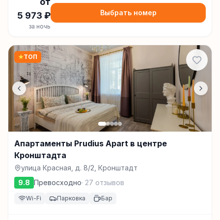
от
Выбрать номер
5 973
₽
за ночь
★
ТОП
Апартаменты Prudius Apart в центре
Кронштадта
улица Красная, д. 8/2, Кронштадт
9.8
Превосходно
·
27
отзывов
Wi-Fi
Парковка
Бар