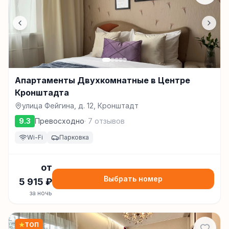
Апартаменты Двухкомнатные в Центре
Кронштадта
улица Фейгина, д. 12, Кронштадт
9.3
Превосходно
·
7
отзывов
Wi-Fi
Парковка
от
Выбрать номер
5 915
₽
за ночь
★
ТОП