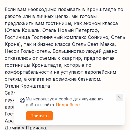
Если вам необходимо побывать в Кронштадте по
работе или в личных целях, мы готовы
предложить вам гостиницы, как эконом класса
(Отель Кошель, Отель Новый Петергоф,
Гостиница Гостиничный комплекс Сойкино, Отель
Крона), так и бизнес класса Отель Свет Маяка,
Несси Гольф-отель. Большинство людей давно
отказались от съемных квартир, предпочитая
гостиницы Кронштадта, которые по
комфортабельности не уступают европейским
отелям, а оплата их возможна безналом.
Отели Кронштадта
Сайт ВашОтель.RU позволяет предварительно
🍪
Мы используем cookie для улучшения
изучить все отели Кронштадта, и выбрать лучший
работы сайта.
Подробнее
вариант для онлайн-бронирования, рекомендуем
Гостиница Apartaments LiS 2, Гостиница
Принять
Apartamenty LiS, Отель Коттедж Ф&Ф, Отель
Домик у Причала.