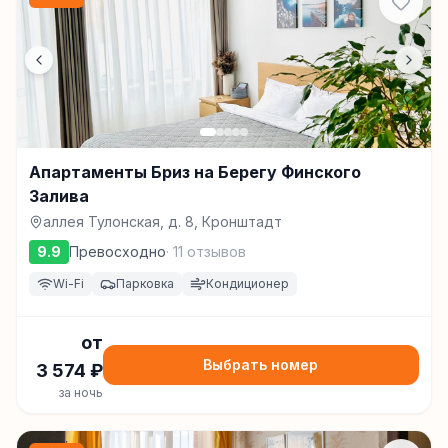
Апартаменты Бриз на Берегу Финского
Залива
аллея Тулонская, д. 8, Кронштадт
9.9
Превосходно
·
11
отзывов
Wi-Fi
Парковка
Кондиционер
от
Выбрать номер
3 574
₽
за ночь