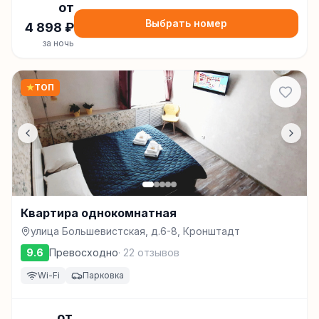
от
Выбрать номер
4 898
₽
за ночь
★
ТОП
Квартира однокомнатная
улица Большевистская, д.6-8, Кронштадт
9.6
Превосходно
·
22
отзывов
Wi-Fi
Парковка
от