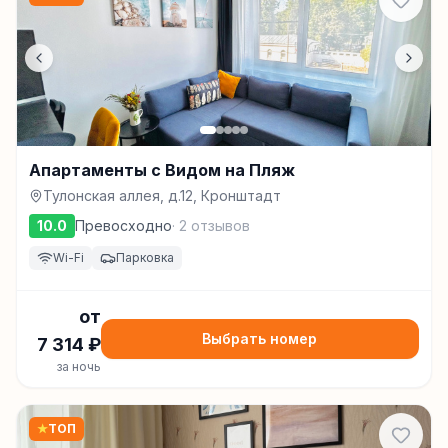
Апартаменты с Видом на Пляж
Тулонская аллея, д.12, Кронштадт
10.0
Превосходно
·
2
отзывов
Wi-Fi
Парковка
от
Выбрать номер
7 314
₽
за ночь
★
ТОП