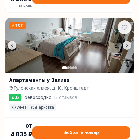
за ночь
★
ТОП
Апартаменты у Залива
Тулонская аллея, д. 10, Кронштадт
9.6
Превосходно
·
13
отзывов
Wi-Fi
Парковка
от
Выбрать номер
4 835
₽