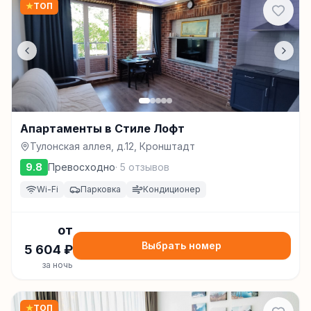
★
ТОП
Апартаменты в Стиле Лофт
Тулонская аллея, д.12, Кронштадт
9.8
Превосходно
·
5
отзывов
Wi-Fi
Парковка
Кондиционер
от
Выбрать номер
5 604
₽
за ночь
★
ТОП