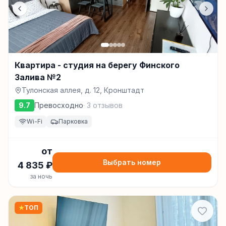
Квартира - студия на берегу Финского
Залива №2
Тулонская аллея, д. 12, Кронштадт
9.7
Превосходно
·
3
отзывов
Wi-Fi
Парковка
от
Выбрать номер
4 835
₽
за ночь
★
ТОП