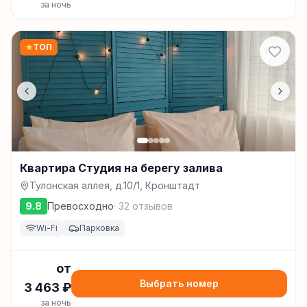
за ночь
★
ТОП
Квартира Студия на берегу залива
Тулонская аллея, д.10/1, Кронштадт
9.8
Превосходно
·
32
отзывов
Wi-Fi
Парковка
от
Выбрать номер
3 463
₽
за ночь