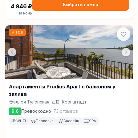
Выбрать номер
4 946
₽
за ночь
★
ТОП
Апартаменты Prudius Apart с балконом у
залива
аллея Тулонская, д.12, Кронштадт
9.6
Превосходно
·
73
отзывов
Wi-Fi
Парковка
Бассейн
SPA