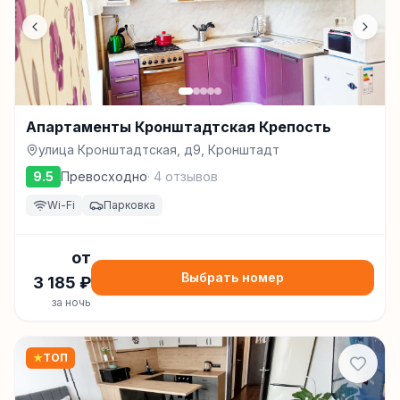
Апартаменты Кронштадтская Крепость
улица Кронштадтская, д9, Кронштадт
9.5
Превосходно
·
4
отзывов
Wi-Fi
Парковка
от
Выбрать номер
3 185
₽
за ночь
★
ТОП