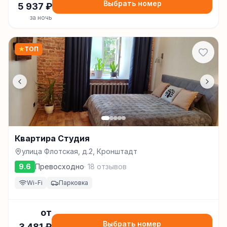
Выбрать номер
5 937
₽
за ночь
★
ТОП
Квартира Студия
улица Флотская, д.2, Кронштадт
9.6
Превосходно
·
18
отзывов
Wi-Fi
Парковка
от
Выбрать номер
3 481
₽