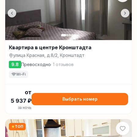
Квартира в центре Кронштадта
улица Красная, д.8/2, Кронштадт
9.8
Превосходно
·
1
отзывов
Wi-Fi
от
Выбрать номер
5 937
₽
за ночь
★
ТОП