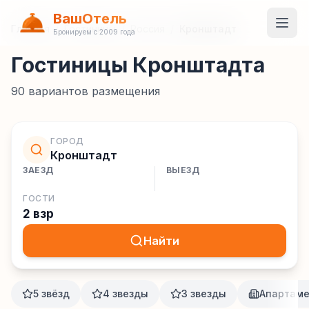
ВашОтель
Главная
/
Гостиницы
/
Россия
/
Кронштадт
Бронируем с 2009 года
Гостиницы Кронштадта
90
вариантов размещения
ГОРОД
Кронштадт
ЗАЕЗД
ВЫЕЗД
ГОСТИ
2 взр
Найти
5 звёзд
4 звезды
3 звезды
Апартам