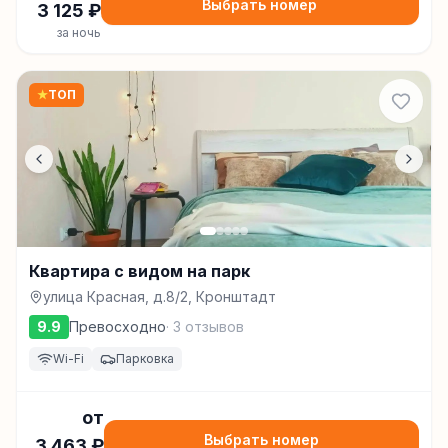
Выбрать номер
3 125
₽
за ночь
★
ТОП
Квартира с видом на парк
улица Красная, д.8/2, Кронштадт
9.9
Превосходно
·
3
отзывов
Wi-Fi
Парковка
от
Выбрать номер
3 463
₽