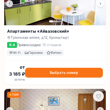
Апартаменты «Айвазовский»
Тулонская аллея, д.12, Кронштадт
9.4
Превосходно
·
10
отзывов
Wi-Fi
Парковка
Фитнес
от
Выбрать номер
3 185
₽
за ночь
★
ТОП