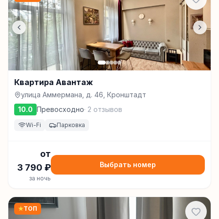
Квартира Авантаж
улица Аммермана, д. 46, Кронштадт
10.0
Превосходно
·
2
отзывов
Wi-Fi
Парковка
от
Выбрать номер
3 790
₽
за ночь
★
ТОП