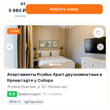
от
Выбрать номер
5 980
₽
за ночь
★
ТОП
Апартаменты Prudius Apart двухкомнатные в
Кронштадте у Собора
улица Красная, д. 8/1, Кронштадт
9.9
Превосходно
·
35
отзывов
Wi-Fi
Парковка