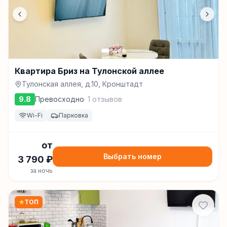
Квартира Бриз на Тулонской аллее
Тулонская аллея, д.10, Кронштадт
9.8
Превосходно
·
1
отзывов
Wi-Fi
Парковка
от
Выбрать номер
3 790
₽
за ночь
★
ТОП