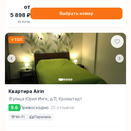
от
Выбрать номер
5 898
₽
за ночь
★
ТОП
Квартира Airin
улица Юрия Инге, д.11, Кронштадт
9.6
Превосходно
·
20
отзывов
Wi-Fi
Парковка