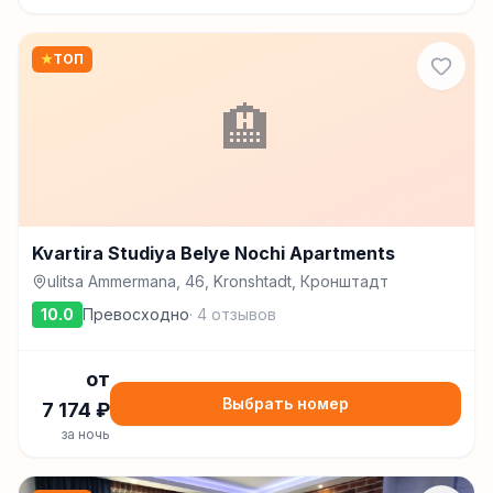
★
ТОП
🏨
Kvartira Studiya Belye Nochi Apartments
ulitsa Ammermana, 46, Kronshtadt, Кронштадт
10.0
Превосходно
·
4
отзывов
от
Выбрать номер
7 174
₽
за ночь