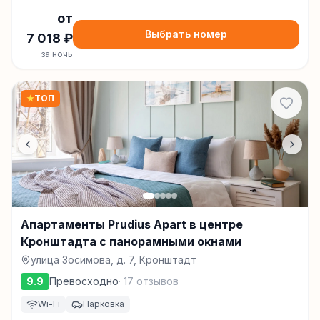
от
Выбрать номер
7 018
₽
за ночь
★
ТОП
Апартаменты Prudius Apart в центре
Кронштадта с панорамными окнами
улица Зосимова, д. 7, Кронштадт
9.9
Превосходно
·
17
отзывов
Wi-Fi
Парковка