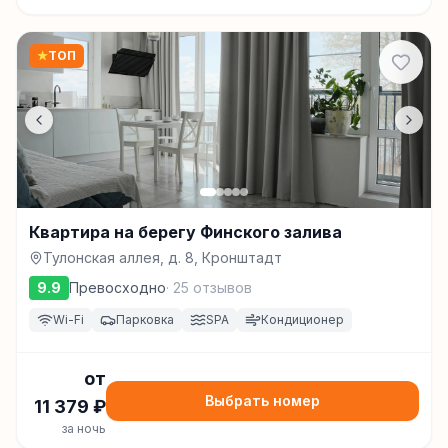
★
ТОП
Квартира на берегу Финского залива
Тулонская аллея, д. 8, Кронштадт
9.9
Превосходно
·
25
отзывов
Wi-Fi
Парковка
SPA
Кондиционер
от
Выбрать номер
11 379
₽
за ночь