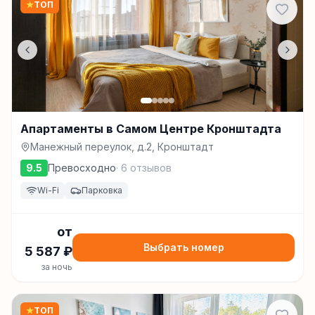
★
ТОП
Апартаменты в Самом Центре Кронштадта
Манежный переулок, д.2, Кронштадт
9.5
Превосходно
·
6
отзывов
Wi-Fi
Парковка
от
Выбрать номер
5 587
₽
за ночь
★
ТОП