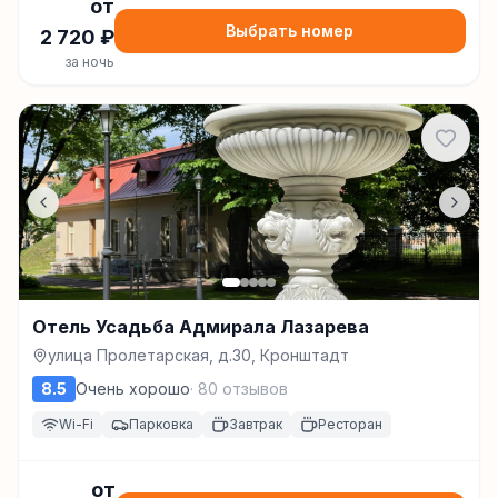
от
Выбрать номер
2 720
₽
за ночь
Отель Усадьба Адмирала Лазарева
улица Пролетарская, д.30, Кронштадт
8.5
Очень хорошо
·
80
отзывов
Wi-Fi
Парковка
Завтрак
Ресторан
от