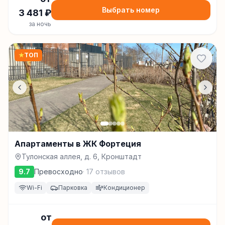
Выбрать номер
3 481
₽
за ночь
★
ТОП
Апартаменты в ЖК Фортеция
Тулонская аллея, д. 6, Кронштадт
9.7
Превосходно
·
17
отзывов
Wi-Fi
Парковка
Кондиционер
от