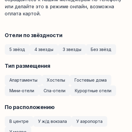
или делайте это в режиме онлайн, возможна
оплата картой.
Отели по звёздности
5 звёзд
4 звезды
3 звезды
Без звёзд
Тип размещения
Апартаменты
Хостелы
Гостевые дома
Мини-отели
Спа-отели
Курортные отели
По расположению
В центре
У ж/д вокзала
У аэропорта
У метро