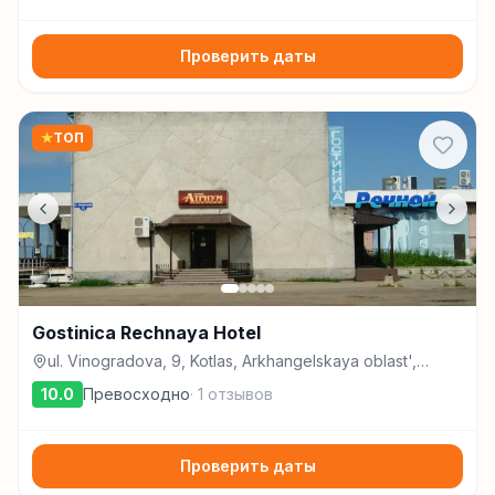
Проверить даты
★
ТОП
Gostinica Rechnaya Hotel
ul. Vinogradova, 9, Kotlas, Arkhangelskaya oblast',
Russia, 165300, Котлас
10.0
Превосходно
·
1
отзывов
Проверить даты