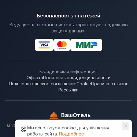
Безопасность платежей
Ведущие платёжные системы гарантируют надёжную
защиту данных.
Юридическая информация:
Оферта
Политика конфиденциальности
Пользовательское соглашение
Cookie
Правила отзывов
Рассылки
ВашОтель
© 2009-
2026
. ООО "Бронирование отелей". ВашОтель.RU
🍪
Мы используем cookie для улучшения
не несёт ответственности за достоверность
работы сайта.
Подробнее