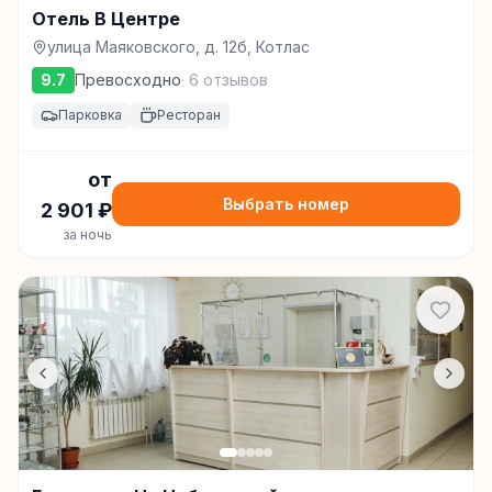
Отель В Центре
улица Маяковского, д. 12б, Котлас
9.7
Превосходно
·
6
отзывов
Парковка
Ресторан
от
Выбрать номер
2 901
₽
за ночь