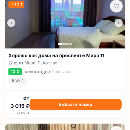
★
ТОП
Хорошо как дома на проспекте Мира 11
пр-кт Мира, 11, Котлас
10.0
Превосходно
·
1
отзывов
Wi-Fi
от
Выбрать номер
3 015
₽
за ночь