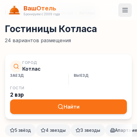
ВашОтель
Главная
/
Гостиницы
/
Россия
/
Котлас
Бронируем с 2009 года
Гостиницы Котласа
24
вариантов размещения
ГОРОД
Котлас
ЗАЕЗД
ВЫЕЗД
ГОСТИ
2 взр
Найти
5 звёзд
4 звезды
3 звезды
Апартам