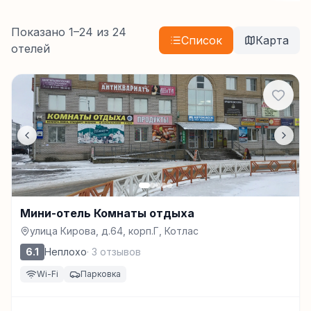
Показано
1
–
24
из
24
Список
Карта
отелей
Мини-отель Комнаты отдыха
улица Кирова, д.64, корп.Г, Котлас
6.1
Неплохо
·
3
отзывов
Wi-Fi
Парковка