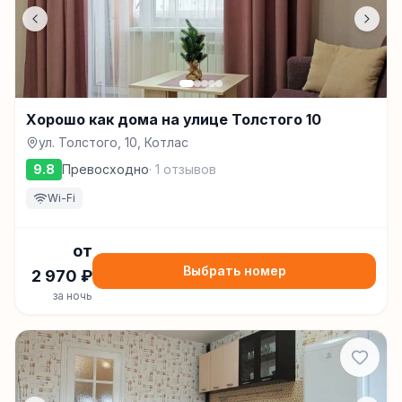
Хорошо как дома на улице Толстого 10
ул. Толстого, 10, Котлас
9.8
Превосходно
·
1
отзывов
Wi-Fi
от
Выбрать номер
2 970
₽
за ночь