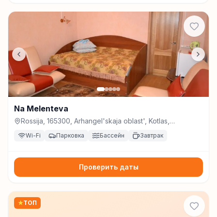
Na Melenteva
Rossija, 165300, Arhangel'skaja oblast', Kotlas,
Melenteva St., 16B, 2 B., Котлас
Wi-Fi
Парковка
Бассейн
Завтрак
Проверить даты
★
ТОП