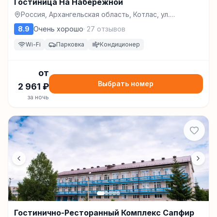
Гостиница На Набережной
Россия, Архангельская область, Котлас, ул.
Набережная, д. 17, Котлас
8.9
Очень хорошо
·
27
отзывов
Wi-Fi
Парковка
Кондиционер
от
Выбрать номер
2 961
₽
за ночь
Гостинично-Ресторанный Комплекс Сапфир