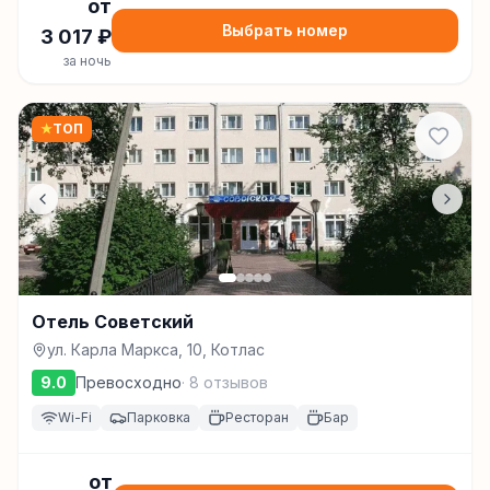
от
Выбрать номер
3 017
₽
за ночь
★
ТОП
Отель Советский
ул. Карла Маркса, 10, Котлас
9.0
Превосходно
·
8
отзывов
Wi-Fi
Парковка
Ресторан
Бар
от