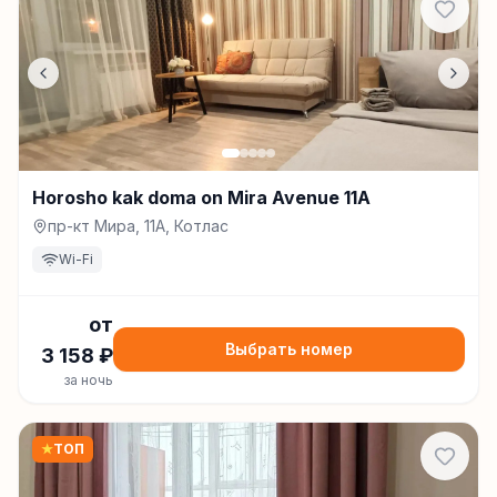
Horosho kak doma on Mira Avenue 11A
пр-кт Мира, 11А, Котлас
Wi-Fi
от
Выбрать номер
3 158
₽
за ночь
★
ТОП