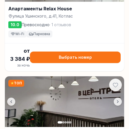
Апартаменты Relax House
улица Ушинского, д.41, Котлас
10.0
Превосходно
·
1
отзывов
Wi-Fi
Парковка
от
Выбрать номер
3 384
₽
за ночь
★
ТОП