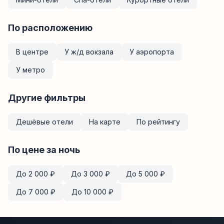
По расположению
В центре
У ж/д вокзала
У аэропорта
У метро
Другие фильтры
Дешёвые отели
На карте
По рейтингу
По цене за ночь
До
2 000
₽
До
3 000
₽
До
5 000
₽
До
7 000
₽
До
10 000
₽