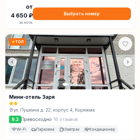
от
Выбрать номер
4 650
₽
за ночь
★
ТОП
Мини-отель Заря
ул. Пушкина д. 22, корпус 4, Коряжма
9.2
Превосходно
·
16
отзывов
Wi-Fi
Парковка
Завтрак
Кондиционер