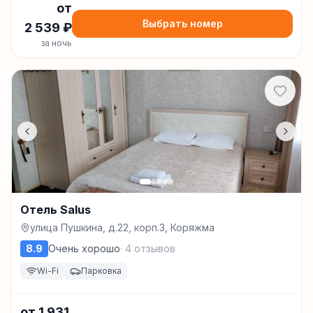
от
Выбрать номер
2 539
₽
за ночь
Отель Salus
улица Пушкина, д.22, корп.3, Коряжма
8.9
Очень хорошо
·
4
отзывов
Wi-Fi
Парковка
от
1 931