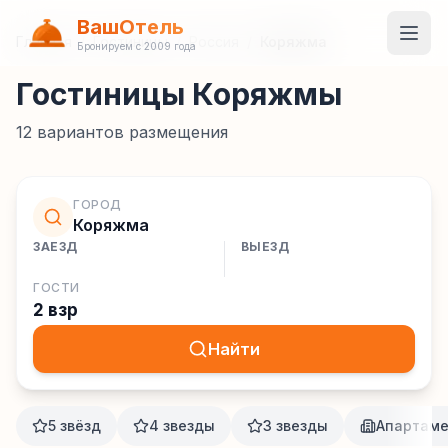
ВашОтель
Главная
/
Гостиницы
/
Россия
/
Коряжма
Бронируем с 2009 года
Гостиницы Коряжмы
12
вариантов размещения
ГОРОД
Коряжма
ЗАЕЗД
ВЫЕЗД
ГОСТИ
2 взр
Найти
5 звёзд
4 звезды
3 звезды
Апартам