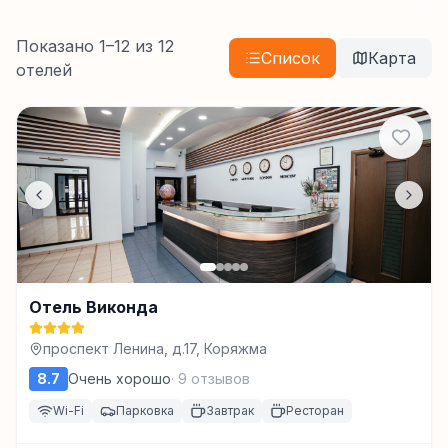
Показано
1
–
12
из
12
Список
Карта
отелей
Отель Виконда
проспект Ленина, д.17, Коряжма
8.7
Очень хорошо
·
9
отзывов
Wi-Fi
Парковка
Завтрак
Ресторан