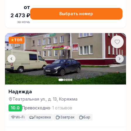
от
Выбрать номер
2 473
₽
за ночь
★
ТОП
Надежда
Театральная ул., д. 13, Коряжма
10.0
Превосходно
·
1
отзывов
Wi-Fi
Парковка
Завтрак
Бар