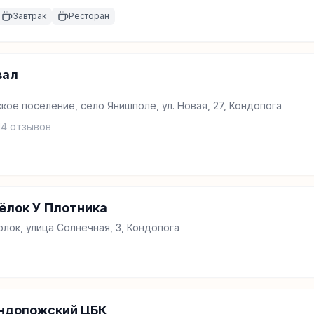
Завтрак
Ресторан
вал
ое поселение, село Янишполе, ул. Новая, 27, Кондопога
14
отзывов
ёлок У Плотника
ок, улица Солнечная, 3, Кондопога
ондопожский ЦБК