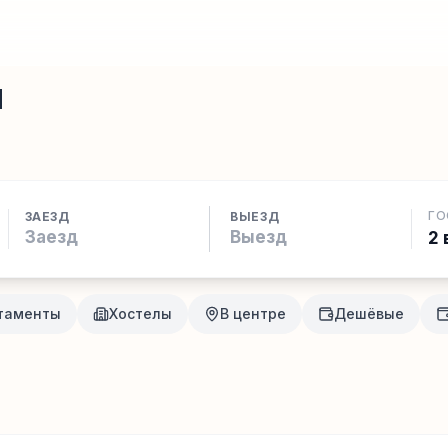
и
ГО
ЗАЕЗД
ВЫЕЗД
2 
таменты
Хостелы
В центре
Дешёвые