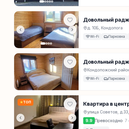
Довольный радж
д. 10Б, Кондопога
Wi-Fi
Парковка
Довольный рад
Кондопожский район
Wi-Fi
Парковка
★
ТОП
Квартира в цент
улица Советов, д.33
9.9
Превосходно
·
7