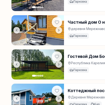
Парковка
Частный дом О н
деревня Мережнаво
Парковка
Гостевой Дом Бо
Республика Карелия
Парковка
Коттеджный посё
Деревня Мережнавол
Парковка
Бар