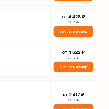
от
4 428
₽
за ночь
Выбрать номер
от
4 622
₽
за ночь
Выбрать номер
от
2 417
₽
за ночь