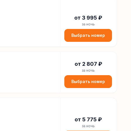
от
3 995
₽
за ночь
Выбрать номер
от
2 807
₽
за ночь
Выбрать номер
от
5 775
₽
за ночь