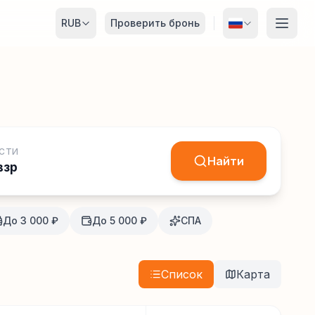
RUB
Проверить бронь
СТИ
Найти
взр
До 3 000 ₽
До 5 000 ₽
СПА
Список
Карта