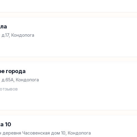
ала
д.17, Кондопога
ре города
 д.65А, Кондопога
отзывов
а 10
 деревня Часовенская дом 10, Кондопога