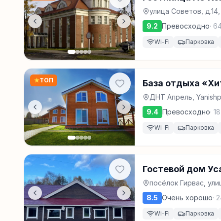
улица Советов, д.14
9.2
Превосходно
·
6
Wi-Fi
Парковка
★
ТОП
База отдыха «Х
ДНТ Апрель, Yanishpo
9.4
Превосходно
·
18
Wi-Fi
Парковка
Гостевой дом Ус
посёлок Гирвас, ули
8.5
Очень хорошо
·
2
Wi-Fi
Парковка