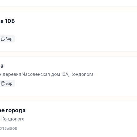
а 10Б
Бар
жа
 деревня Часовенская дом 10А, Кондопога
Бар
ре города
, Кондопога
отзывов