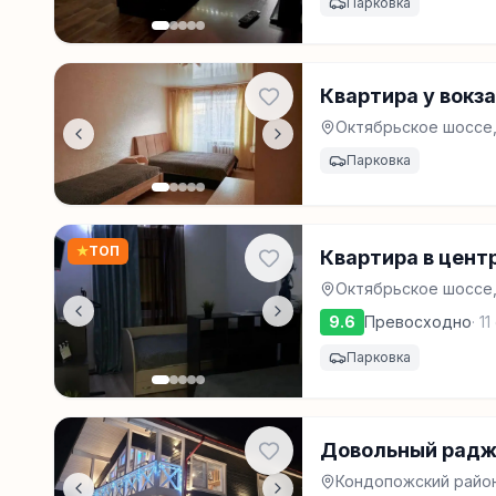
Парковка
Квартира у вокз
Октябрьское шоссе, 
Парковка
★
ТОП
Квартира в цент
Октябрьское шоссе,
9.6
Превосходно
·
11
Парковка
Довольный радж
Кондопожский район