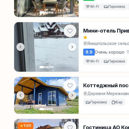
Wi-Fi
Парковка
Мини-отель При
Янишпольское сельск
8.9
Очень хорошо
·
1
Wi-Fi
Парковка
Коттеджный пос
Деревня Мережнавол
Парковка
Бар
★
ТОП
Гостиница АО К