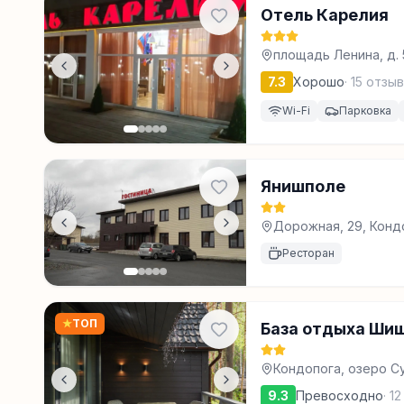
Отель Карелия
площадь Ленина, д. 
7.3
Хорошо
·
15
отзыв
Wi-Fi
Парковка
Янишполе
Дорожная, 29, Конд
Ресторан
★
ТОП
База отдыха Ши
Кондопога, озеро С
9.3
Превосходно
·
12