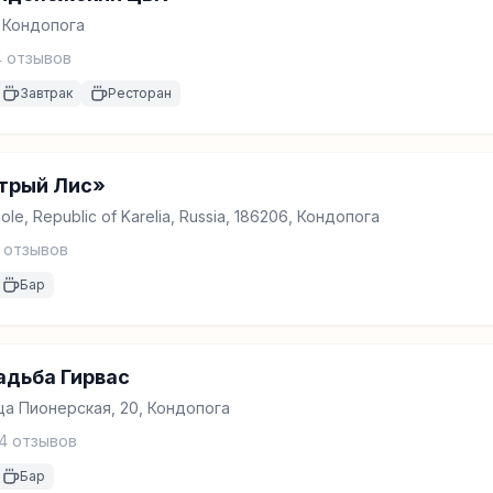
, Кондопога
4
отзывов
Завтрак
Ресторан
итрый Лис»
le, Republic of Karelia, Russia, 186206, Кондопога
отзывов
Бар
адьба Гирвас
ца Пионерская, 20, Кондопога
4
отзывов
Бар