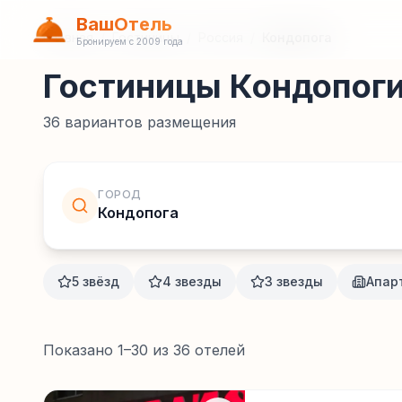
ВашОтель
Главная
/
Гостиницы
/
Россия
/
Кондопога
Бронируем с 2009 года
Гостиницы Кондопог
36
вариантов размещения
ГОРОД
Кондопога
5 звёзд
4 звезды
3 звезды
Апар
Показано
1
–
30
из
36
отелей