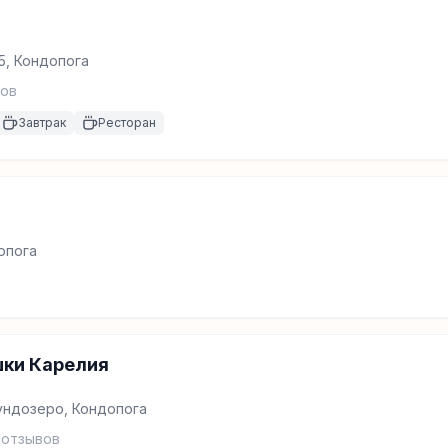
5, Кондопога
ов
Завтрак
Ресторан
опога
шки Карелия
ундозеро, Кондопога
отзывов