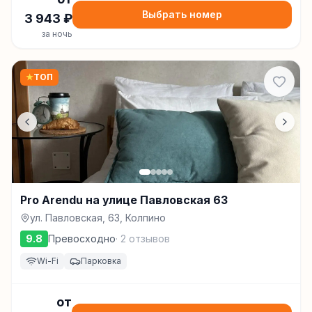
Выбрать номер
3 943
₽
за ночь
★
ТОП
Pro Arendu на улице Павловская 63
ул. Павловская, 63, Колпино
9.8
Превосходно
·
2
отзывов
Wi-Fi
Парковка
от