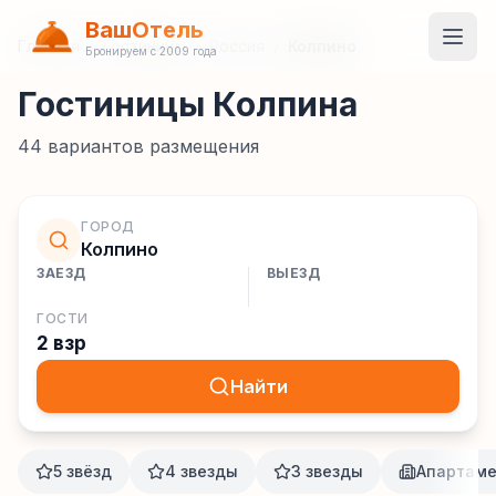
ВашОтель
Главная
/
Гостиницы
/
Россия
/
Колпино
Бронируем с 2009 года
Гостиницы Колпина
44
вариантов размещения
ГОРОД
Колпино
ЗАЕЗД
ВЫЕЗД
ГОСТИ
2 взр
Найти
5 звёзд
4 звезды
3 звезды
Апартам