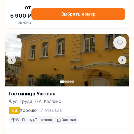
от
Выбрать номер
5 900
₽
за ночь
Гостиница Уютная
ул. Труда, 17А, Колпино
7.8
Хорошо
·
17
отзывов
Wi-Fi
Парковка
Завтрак