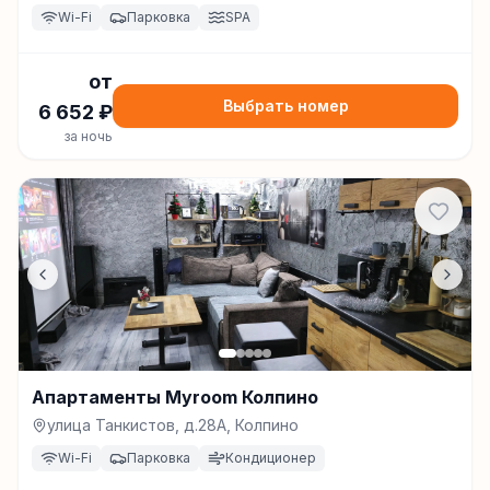
Wi-Fi
Парковка
SPA
от
Выбрать номер
6 652
₽
за ночь
Апартаменты Myroom Колпино
улица Танкистов, д.28А, Колпино
Wi-Fi
Парковка
Кондиционер