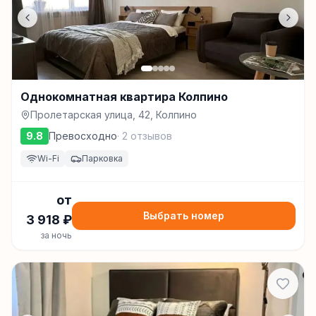
Однокомнатная квартира Колпино
Пролетарская улица, 42, Колпино
9.8
Превосходно
·
2
отзывов
Wi-Fi
Парковка
от
Выбрать номер
3 918
₽
за ночь