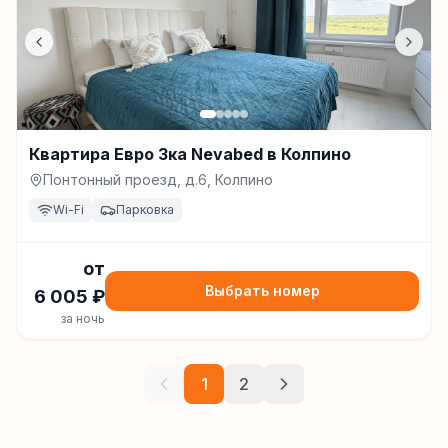
Квартира Евро 3ка Nevabed в Колпино
Понтонный проезд, д.6, Колпино
Wi-Fi
Парковка
от
Выбрать номер
6 005
₽
за ночь
1
2