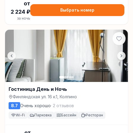
от
Выбрать номер
2 224
₽
за ночь
Гостиница День и Ночь
Финляндская ул. 16 к.1, Колпино
8.7
Очень хорошо
·
2
отзывов
Wi-Fi
Парковка
Бассейн
Ресторан
от