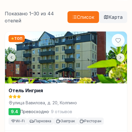
Показано
1
–
30
из
44
Список
Карта
отелей
★
ТОП
Отель Ингрия
улица Вавилова, д. 20, Колпино
9.4
Превосходно
·
9
отзывов
Wi-Fi
Парковка
Завтрак
Ресторан