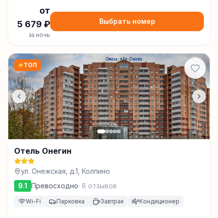
от
Выбрать номер
5 679
₽
за ночь
★
ТОП
Отель Онегин
ул. Онежская, д.1, Колпино
9.1
Превосходно
·
8
отзывов
Wi-Fi
Парковка
Завтрак
Кондиционер