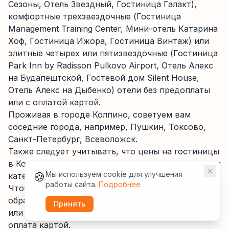
Сезоны, Отель Звездный, Гостиница Галакт),
комфортные трехзвездочные (Гостиница
Management Training Center, Мини-отель Катарина
Хоф, Гостиница Ижора, Гостиница Винтаж) или
элитные четырех или пятизвездочные (Гостиница
Park Inn by Radisson Pulkovo Airport, Отель Алекс
на Будапештской, Гостевой дом Silent House,
Отель Алекс на Дыбенко) отели без предоплаты
или с оплатой картой.
Проживая в городе Колпино, советуем вам
соседние города, например, Пушкин, Токсово,
Санкт-Петербург, Всеволожск.
Также следует учитывать, что цены на гостиницы
в Колпине отличаются в зависимости от их типа и
🍪
Мы используем cookie для улучшения
категории. .
работы сайта.
Подробнее
Чтобы забронировать гостиницу в Колпине,
обращайтесь к нашим менеджерам по телефону
Принять
или делайте это в режиме онлайн, возможна
оплата картой.