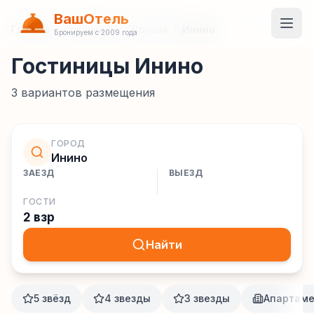
ВашОтель
Главная
/
Гостиницы
/
Россия
/
Инино
Бронируем с 2009 года
Гостиницы Инино
3
вариантов размещения
ГОРОД
Инино
ЗАЕЗД
ВЫЕЗД
ГОСТИ
2 взр
Найти
5 звёзд
4 звезды
3 звезды
Апартам