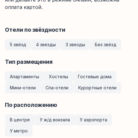
оплата картой.
Отели по звёздности
5 звёзд
4 звезды
3 звезды
Без звёзд
Тип размещения
Апартаменты
Хостелы
Гостевые дома
Мини-отели
Спа-отели
Курортные отели
По расположению
В центре
У ж/д вокзала
У аэропорта
У метро