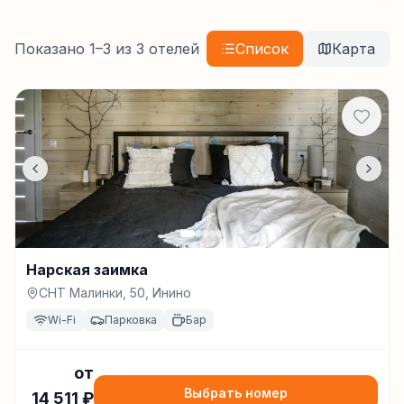
Показано
1
–
3
из
3
отелей
Список
Карта
Нарская заимка
СНТ Малинки, 50, Инино
Wi-Fi
Парковка
Бар
от
Выбрать номер
14 511
₽