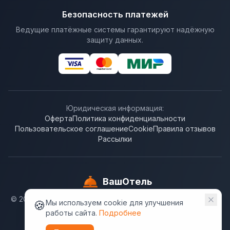
Безопасность платежей
Ведущие платёжные системы гарантируют надёжную
защиту данных.
Юридическая информация:
Оферта
Политика конфиденциальности
Пользовательское соглашение
Cookie
Правила отзывов
Рассылки
ВашОтель
© 2009-
2026
. ООО "Бронирование отелей". ВашОтель.RU
🍪
Мы используем cookie для улучшения
не несёт ответственности за достоверность
работы сайта.
Подробнее
информации, предлагаемой гостиницами.