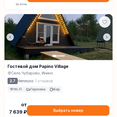
за ночь
Гостевой дом Papino Village
Село Чубарово, Инино
2.7
Неплохо
·
1
отзывов
Wi-Fi
Парковка
Бар
от
Выбрать номер
7 639
₽