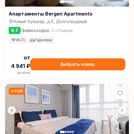
Апартаменты Bergen Apartments
Новый бульвар, д.9, Долгопрудный
9.7
Превосходно
·
2
отзывов
Wi-Fi
Парковка
от
Выбрать номер
4 941
₽
за ночь
★
ТОП