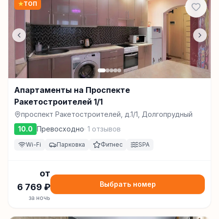
★
ТОП
Апартаменты на Проспекте
Ракетостроителей 1/1
проспект Ракетостроителей, д.1/1, Долгопрудный
10.0
Превосходно
·
1
отзывов
Wi-Fi
Парковка
Фитнес
SPA
от
Выбрать номер
6 769
₽
за ночь