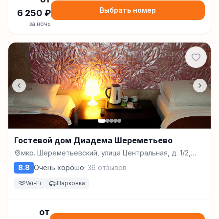
Выбрать номер
6 250
₽
за ночь
Гостевой дом Диадема Шереметьево
мкр. Шереметьевский, улица Центральная, д. 1/2,
Долгопрудный
8.8
Очень хорошо
·
36
отзывов
Wi-Fi
Парковка
от