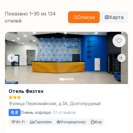
Показано
1
–
30
из
134
Список
Карта
отелей
Отель Физтех
улица Первомайская, д.3А, Долгопрудный
8.8
Очень хорошо
·
51
отзывов
Wi-Fi
Парковка
Кондиционер
Бар