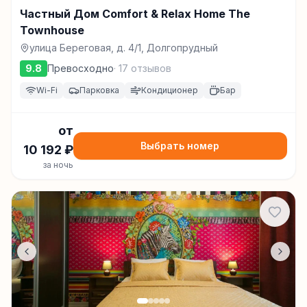
Частный Дом Comfort & Relax Home The
Townhouse
улица Береговая, д. 4/1, Долгопрудный
9.8
Превосходно
·
17
отзывов
Wi-Fi
Парковка
Кондиционер
Бар
от
Выбрать номер
10 192
₽
за ночь