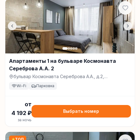
Апартаменты 1 на бульваре Космонавта
Сереброва А.А. 2
бульвар Космонавта Сереброва А.А., д.2,
Долгопрудный
Wi-Fi
Парковка
от
Выбрать номер
4 192
₽
за ночь
★
ТОП