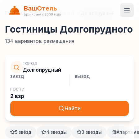
ВашОтель
Главная
/
Гостиницы
/
Россия
/
Долгопрудный
Бронируем с 2009 года
Гостиницы Долгопрудного
134
вариантов размещения
ГОРОД
Долгопрудный
ЗАЕЗД
ВЫЕЗД
ГОСТИ
2 взр
Найти
5 звёзд
4 звезды
3 звезды
Апартам