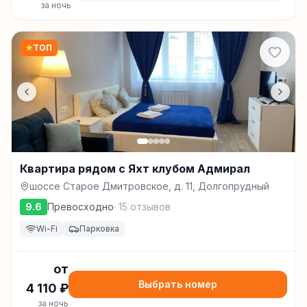
за ночь
★
ТОП
Квартира рядом с Яхт клубом Адмирал
шоссе Старое Дмитровское, д. 11, Долгопрудный
9.6
Превосходно
·
15
отзывов
Wi-Fi
Парковка
от
Выбрать номер
4 110
₽
за ночь