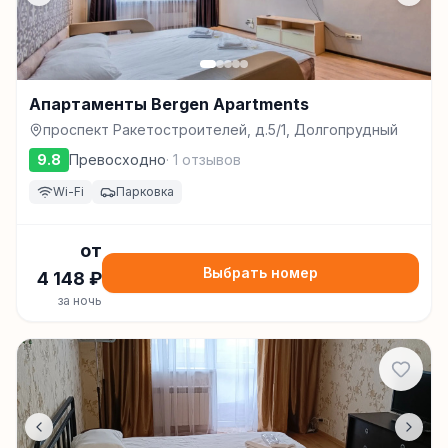
Апартаменты Bergen Apartments
проспект Ракетостроителей, д.5/1, Долгопрудный
9.8
Превосходно
·
1
отзывов
Wi-Fi
Парковка
от
Выбрать номер
4 148
₽
за ночь