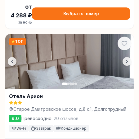
от
Выбрать номер
4 288
₽
за ночь
★
ТОП
Отель Арион
Старое Дмитровское шоссе, д.8 c.1, Долгопрудный
9.0
Превосходно
·
20
отзывов
Wi-Fi
Завтрак
Кондиционер