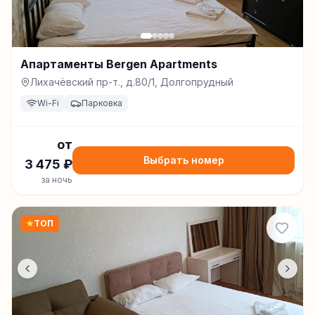
Апартаменты Bergen Apartments
Лихачёвский пр-т., д.80/1, Долгопрудный
Wi-Fi
Парковка
от
Выбрать номер
3 475
₽
за ночь
★
ТОП