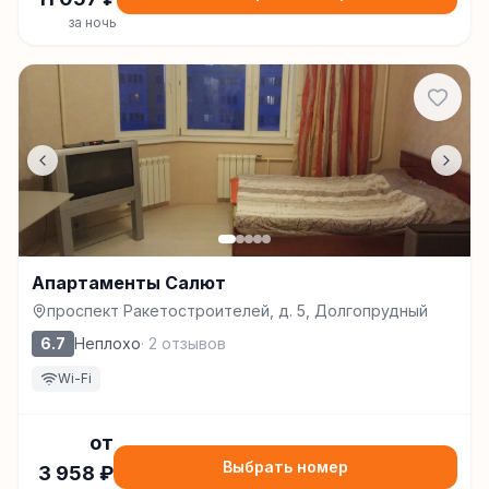
за ночь
Апартаменты Салют
проспект Ракетостроителей, д. 5, Долгопрудный
6.7
Неплохо
·
2
отзывов
Wi-Fi
от
Выбрать номер
3 958
₽