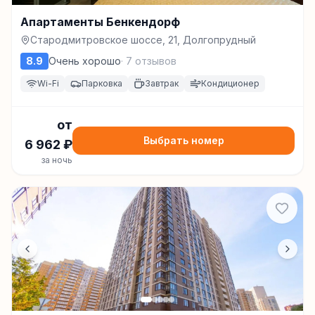
Апартаменты Бенкендорф
Стародмитровское шоссе, 21, Долгопрудный
8.9
Очень хорошо
·
7
отзывов
Wi-Fi
Парковка
Завтрак
Кондиционер
от
Выбрать номер
6 962
₽
за ночь