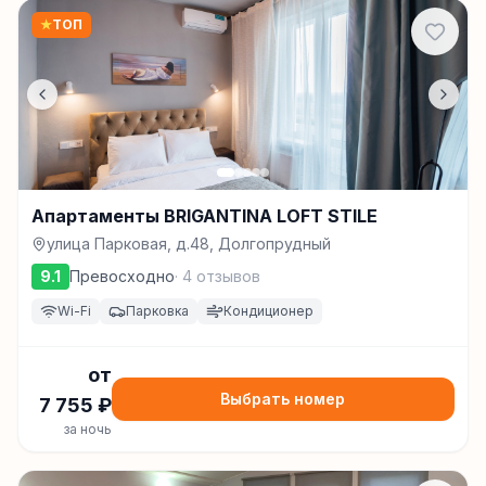
★
ТОП
Апартаменты BRIGANTINA LOFT STILE
улица Парковая, д.48, Долгопрудный
9.1
Превосходно
·
4
отзывов
Wi-Fi
Парковка
Кондиционер
от
Выбрать номер
7 755
₽
за ночь