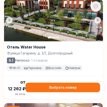
Отель Water House
улица Гагарина, д. 2/1, Долгопрудный
5.1
Неплохо
·
1
отзывов
Wi-Fi
Парковка
Бассейн
Завтрак
от
Выбрать номер
12 262
₽
за ночь