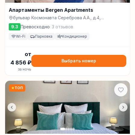
Апартаменты Bergen Apartments
бульвар Космонавта Сереброва А.А., д.4,
Долгопрудный
9.3
Превосходно
·
3
отзывов
Wi-Fi
Парковка
Кондиционер
от
Выбрать номер
4 856
₽
за ночь
★
ТОП