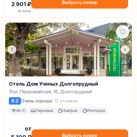
Выбрать номер
2 901
₽
за ночь
Отель Дом Ученых Долгопрудный
ул. Первомайская, 18, Долгопрудный
8.2
Очень хорошо
·
12
отзывов
Wi-Fi
Парковка
Завтрак
Ресторан
от
Выбрать номер