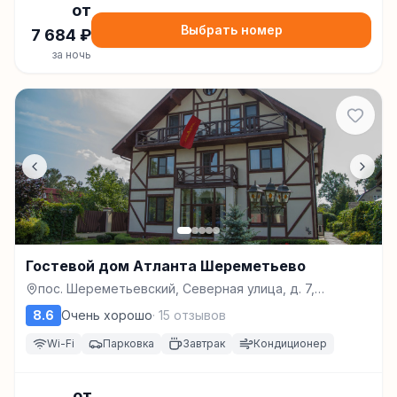
от
Выбрать номер
7 684
₽
за ночь
Гостевой дом Атланта Шереметьево
пос. Шереметьевский, Северная улица, д. 7,
Долгопрудный
8.6
Очень хорошо
·
15
отзывов
Wi-Fi
Парковка
Завтрак
Кондиционер
от