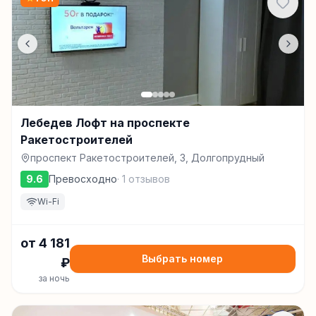
Лебедев Лофт на проспекте
Ракетостроителей
проспект Ракетостроителей, 3, Долгопрудный
9.6
Превосходно
·
1
отзывов
Wi-Fi
от
4 181
Выбрать номер
₽
за ночь