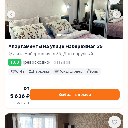
Апартаменты на улице Набережная 35
улица Набережная, д.35, Долгопрудный
10.0
Превосходно
·
1
отзывов
Wi-Fi
Парковка
Кондиционер
Бар
от
Выбрать номер
5 636
₽
за ночь