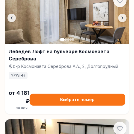
Лебедев Лофт на бульваре Космонавта
Сереброва
б-р Космонавта Сереброва А.А., 2, Долгопрудный
Wi-Fi
от
4 181
Выбрать номер
₽
за ночь