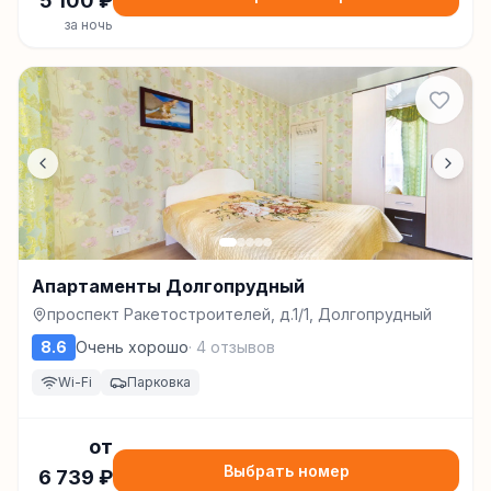
5 100
₽
за ночь
Апартаменты Долгопрудный
проспект Ракетостроителей, д.1/1, Долгопрудный
8.6
Очень хорошо
·
4
отзывов
Wi-Fi
Парковка
от
Выбрать номер
6 739
₽