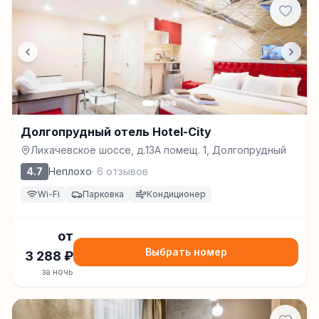
Долгопрудный отель Hotel-City
Лихачевское шоссе, д.13А помещ. 1, Долгопрудный
4.7
Неплохо
·
6
отзывов
Wi-Fi
Парковка
Кондиционер
от
Выбрать номер
3 288
₽
за ночь