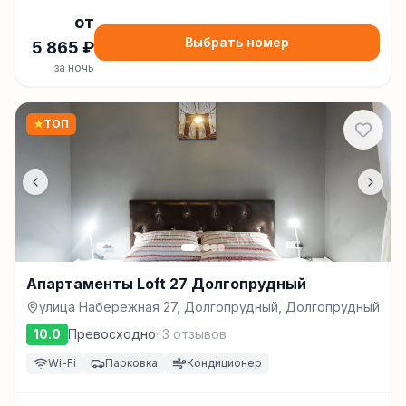
от
Выбрать номер
5 865
₽
за ночь
★
ТОП
Апартаменты Loft 27 Долгопрудный
улица Набережная 27, Долгопрудный, Долгопрудный
10.0
Превосходно
·
3
отзывов
Wi-Fi
Парковка
Кондиционер