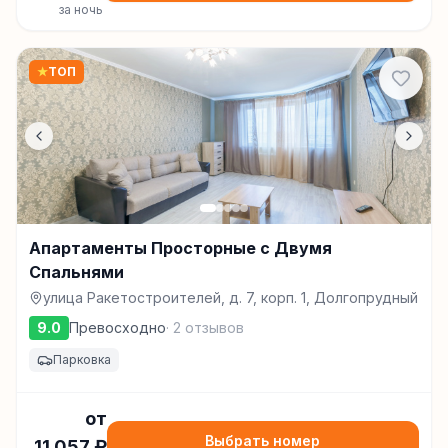
за ночь
★
ТОП
Апартаменты Просторные с Двумя
Спальнями
улица Ракетостроителей, д. 7, корп. 1, Долгопрудный
9.0
Превосходно
·
2
отзывов
Парковка
от
Выбрать номер
11 057
₽