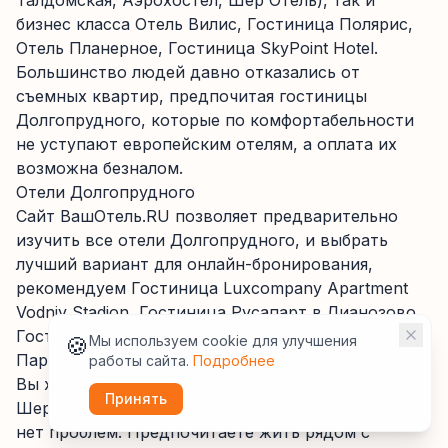
Талдомская, Аэрохостел, Шер Отель), так и
бизнес класса Отель Вилис, Гостиница Полярис,
Отель Планерное, Гостиница SkyPoint Hotel.
Большинство людей давно отказались от
съемных квартир, предпочитая гостиницы
Долгопрудного, которые по комфортабельности
не уступают европейским отелям, а оплата их
возможна безналом.
Отели Долгопрудного
Сайт ВашОтель.RU позволяет предварительно
изучить все отели Долгопрудного, и выбрать
лучший вариант для онлайн-бронирования,
рекомендуем Гостиница Luxcompany Apartment
Vodniy Stadion, Гостиница Русапарт в Лианозово,
Гостиница Холидей Инн Москва Виноградово,
🍪
Мы используем cookie для улучшения
Парк-отель Олимпиец.
работы сайта.
Подробнее
Вы хотите поселиться возле аэропорта
Принять
Шереметьево, Внуково, Быково, Домодедово –
нет проблем. Предпочитаете жить рядом с